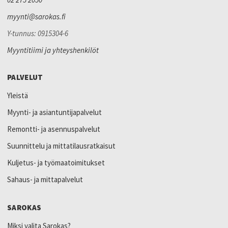
myynti@sarokas.fi
Y-tunnus: 0915304-6
Myyntitiimi ja yhteyshenkilöt
PALVELUT
Yleistä
Myynti- ja asiantuntijapalvelut
Remontti- ja asennuspalvelut
Suunnittelu ja mittatilausratkaisut
Kuljetus- ja työmaatoimitukset
Sahaus- ja mittapalvelut
SAROKAS
Miksi valita Sarokas?