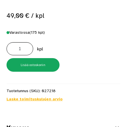
49,00
€
/ kpl
Varastossa
(175 kpl)
Liimapuu
115X115X3000
kpl
määrä
Lisää ostoskoriin
Tuotetunnus (SKU):
027218
Laske toimituskulujen arvio