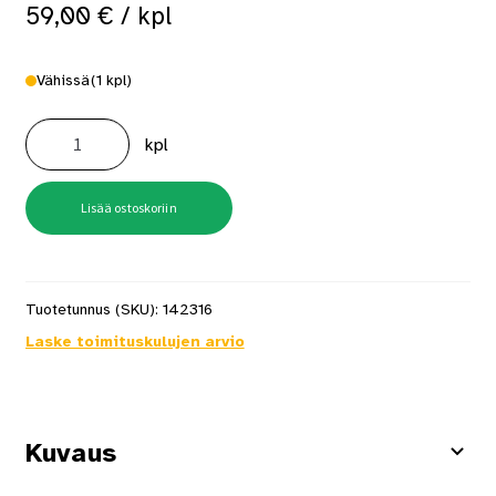
59,00
€
/ kpl
Vähissä
(1 kpl)
Lukkorunko
Abloy
kpl
4260
Vasen
määrä
Lisää ostoskoriin
Tuotetunnus (SKU):
142316
Laske toimituskulujen arvio
Kuvaus