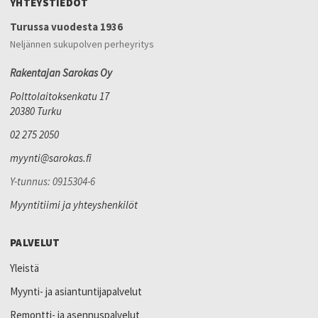
YHTEYSTIEDOT
Turussa vuodesta 1936
Neljännen sukupolven perheyritys
Rakentajan Sarokas Oy
Polttolaitoksenkatu 17
20380 Turku
02 275 2050
myynti@sarokas.fi
Y-tunnus: 0915304-6
Myyntitiimi ja yhteyshenkilöt
PALVELUT
Yleistä
Myynti- ja asiantuntijapalvelut
Remontti- ja asennuspalvelut