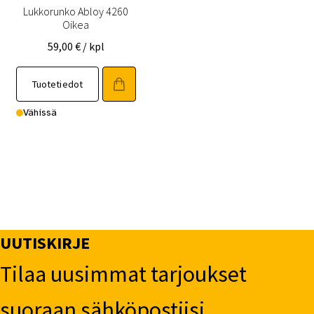
Lukkorunko Abloy 4260
Oikea
59,00
€
/ kpl
Tuotetiedot
Vähissä
UUTISKIRJE
Tilaa uusimmat tarjoukset
suoraan sähköpostiisi