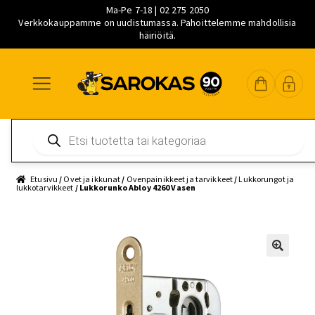
Ma-Pe 7-18 | 02 275 2050
Verkkokauppamme on uudistumassa. Pahoittelemme mahdollisia
häiriöitä.
Siirry
Siirry
Siirry
navigointiin
sisältöön
pääsisältöön
Products
search
Etusivu
/
Ovet ja ikkunat
/
Ovenpainikkeet ja tarvikkeet
/
Lukkorungot ja
lukkotarvikkeet
/ Lukkorunko Abloy 4260 Vasen