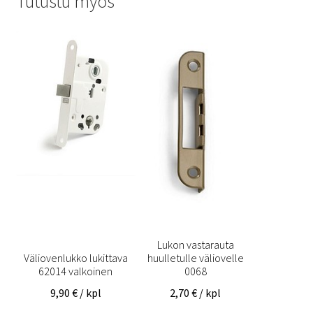
Tutustu myös
Lukon vastarauta
Väliovenlukko lukittava
huulletulle väliovelle
62014 valkoinen
0068
9,90
€
/ kpl
2,70
€
/ kpl