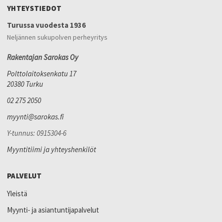
YHTEYSTIEDOT
Turussa vuodesta 1936
Neljännen sukupolven perheyritys
Rakentajan Sarokas Oy
Polttolaitoksenkatu 17
20380 Turku
02 275 2050
myynti@sarokas.fi
Y-tunnus: 0915304-6
Myyntitiimi ja yhteyshenkilöt
PALVELUT
Yleistä
Myynti- ja asiantuntijapalvelut