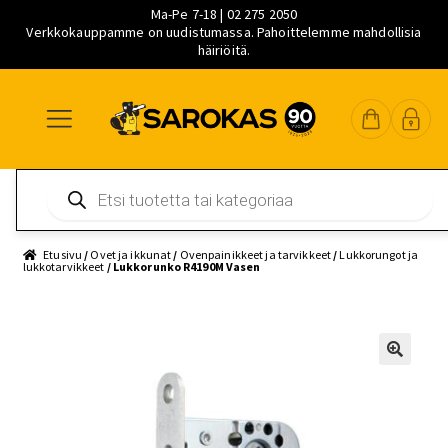
Ma-Pe 7-18 | 02 275 2050
Verkkokauppamme on uudistumassa. Pahoittelemme mahdollisia
häiriöitä.
Siirry
Siirry
Siirry
navigointiin
sisältöön
pääsisältöön
Products
search
Etusivu
/
Ovet ja ikkunat
/
Ovenpainikkeet ja tarvikkeet
/
Lukkorungot ja
lukkotarvikkeet
/ Lukkorunko R4190M Vasen