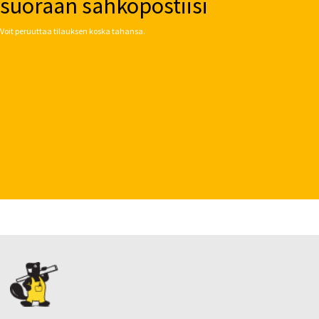
suoraan sähköpostiisi
Voit peruuttaa tilauksen koska tahansa.