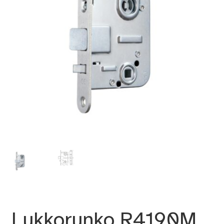
Lukkorunko R4190M