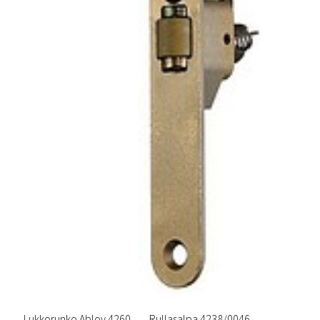
Lukkorunko Abloy 4260
Rullasalpa 4238/0046