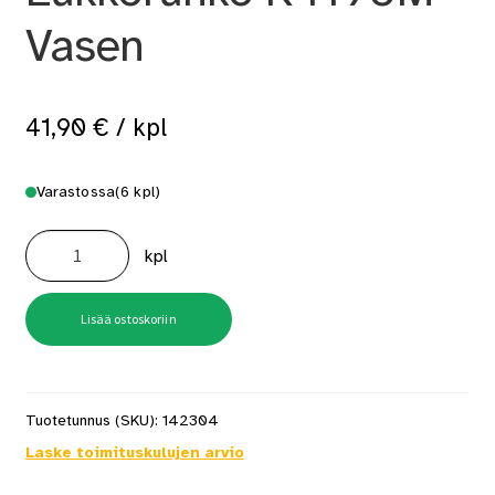
Vasen
41,90
€
/ kpl
Varastossa
(6 kpl)
Lukkorunko
R4190M
kpl
Vasen
määrä
Lisää ostoskoriin
Tuotetunnus (SKU):
142304
Laske toimituskulujen arvio