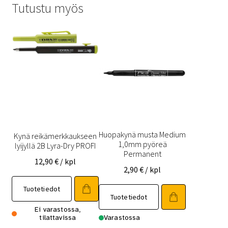
Tutustu myös
Huopakynä musta Medium
Kynä reikämerkkaukseen
1,0mm pyöreä
lyijyllä 2B Lyra-Dry PROFI
Permanent
12,90
€
/ kpl
2,90
€
/ kpl
Tuotetiedot
Tuotetiedot
Ei varastossa,
tilattavissa
Varastossa