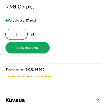
9,90
€
/ pkt
Varastossa
(17 pkt)
Lyra
varateräpaketti
pkt
pyöreä
Ø
2,8mm
harmaa
määrä
Lisää ostoskoriin
Tuotetunnus (SKU):
143051
Laske toimituskulujen arvio
Kuvaus