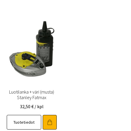
Luotilanka + väri (musta)
Stanley Fatmax
32,50
€
/ kpl
Tuotetiedot