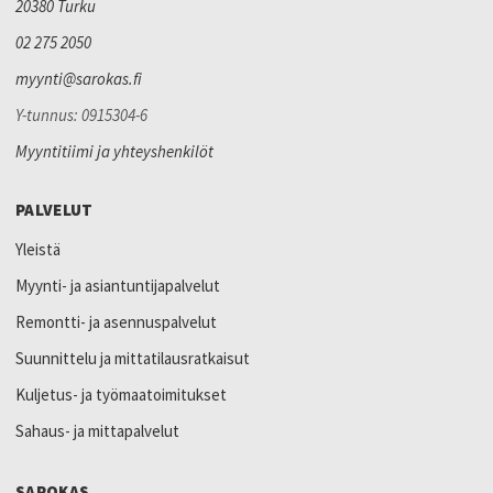
20380 Turku
02 275 2050
myynti@sarokas.fi
Y-tunnus: 0915304-6
Myyntitiimi ja yhteyshenkilöt
PALVELUT
Yleistä
Myynti- ja asiantuntijapalvelut
Remontti- ja asennuspalvelut
Suunnittelu ja mittatilausratkaisut
Kuljetus- ja työmaatoimitukset
Sahaus- ja mittapalvelut
SAROKAS