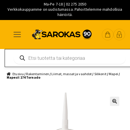
Ma-Pe 7-18 | 02 275 2050
Verkkokauppamme on uudistumassa. Pahoittelemme mahdollisia
häiriöitä.
Siirry
Siirry
Siirry
navigointiin
sisältöön
pääsisältöön
Products
search
Etusivu
/
Rakentaminen
/
Liimat, massat ja vaahdot
/
Silikonit
/
Mapei
/
Mapesil 174 Tornado