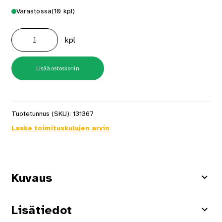
Varastossa
(10 kpl)
Mapesil
174
kpl
Tornado
määrä
Lisää ostoskoriin
Tuotetunnus (SKU):
131367
Laske toimituskulujen arvio
Kuvaus
Lisätiedot