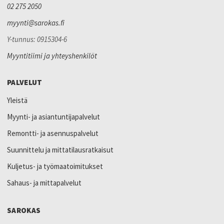
02 275 2050
myynti@sarokas.fi
Y-tunnus: 0915304-6
Myyntitiimi ja yhteyshenkilöt
PALVELUT
Yleistä
Myynti- ja asiantuntijapalvelut
Remontti- ja asennuspalvelut
Suunnittelu ja mittatilausratkaisut
Kuljetus- ja työmaatoimitukset
Sahaus- ja mittapalvelut
SAROKAS