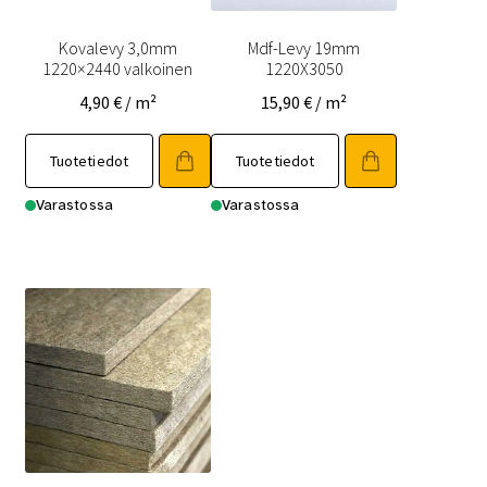
Kovalevy 3,0mm
Mdf-Levy 19mm
1220×2440 valkoinen
1220X3050
4,90
€
/ m²
15,90
€
/ m²
Tuotetiedot
Tuotetiedot
Varastossa
Varastossa