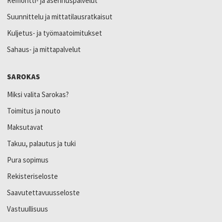
Remontti- ja asennuspalvelut
Suunnittelu ja mittatilausratkaisut
Kuljetus- ja työmaatoimitukset
Sahaus- ja mittapalvelut
SAROKAS
Miksi valita Sarokas?
Toimitus ja nouto
Maksutavat
Takuu, palautus ja tuki
Pura sopimus
Rekisteriseloste
Saavutettavuusseloste
Vastuullisuus