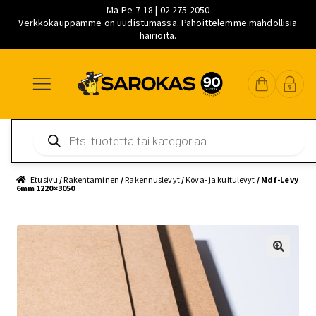
Ma-Pe 7-18 | 02 275 2050
Verkkokauppamme on uudistumassa. Pahoittelemme mahdollisia
häiriöitä.
Siirry
Siirry
Siirry
navigointiin
sisältöön
pääsisältöön
Products
search
Etusivu
/
Rakentaminen
/
Rakennuslevyt
/
Kova- ja kuitulevyt
/ Mdf-Levy
6mm 1220×3050