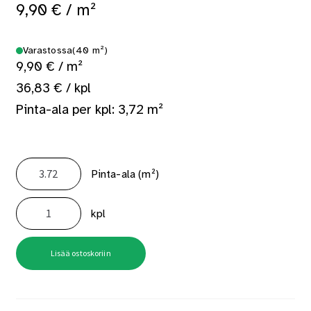
9,90
€
/ m²
Varastossa
(40 m²)
9,90 € / m²
36,83 € / kpl
Pinta-ala per kpl: 3,72 m²
Pinta-ala (m²)
Mdf-
Levy
kpl
6mm
1220x3050
määrä
Lisää ostoskoriin