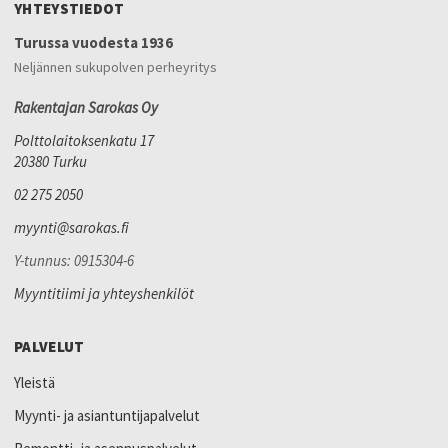
YHTEYSTIEDOT
Turussa vuodesta 1936
Neljännen sukupolven perheyritys
Rakentajan Sarokas Oy
Polttolaitoksenkatu 17
20380 Turku
02 275 2050
myynti@sarokas.fi
Y-tunnus: 0915304-6
Myyntitiimi ja yhteyshenkilöt
PALVELUT
Yleistä
Myynti- ja asiantuntijapalvelut