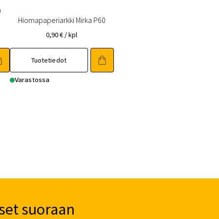
0
Hiomapaperiarkki Mirka P60
0,90
€
/ kpl
Tuotetiedot
Varastossa
set suoraan