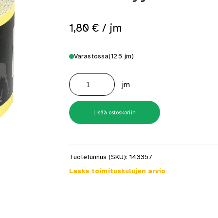
 saat saunan puupinnat taas siisteiksi
Usein kysytyt kysymykset 
1,80
€
/ jm
Varastossa
(125 jm)
Hiomapaperi
Mirka
jm
P100
115mm,
metrimyynti
määrä
Lisää ostoskoriin
Tuotetunnus (SKU):
143357
Laske toimituskulujen arvio