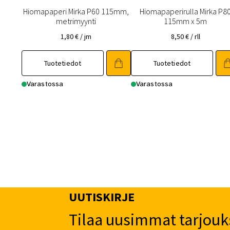
Hiomapaperi Mirka P60 115mm,
Hiomapaperirulla Mirka P8
metrimyynti
115mm x 5m
1,80
€
/ jm
8,50
€
/ rll
Tuotetiedot
Tuotetiedot
Varastossa
Varastossa
UUTISKIRJE
Tilaa uusimmat tarjouk