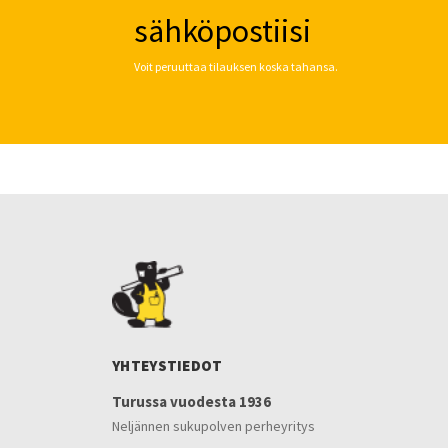
sähköpostiisi
Voit peruuttaa tilauksen koska tahansa.
YHTEYSTIEDOT
Turussa vuodesta 1936
Neljännen sukupolven perheyritys