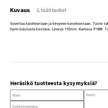
Kuvaus
Lisätiedot
Soveltuu käsihiontaan ja kevyeen konehiontaan. Tuote tak
hyvin kulutusta kestävä. Leveys 115mm. Karkeus P100. T
Heräsikö tuotteesta kysymyksiä?