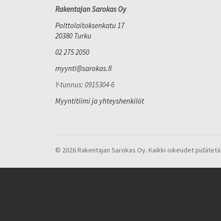
Rakentajan Sarokas Oy
Polttolaitoksenkatu 17
20380 Turku
02 275 2050
myynti@sarokas.fi
Y-tunnus: 0915304-6
Myyntitiimi ja yhteyshenkilöt
© 2026 Rakentajan Sarokas Oy. Kaikki oikeudet pidätetä