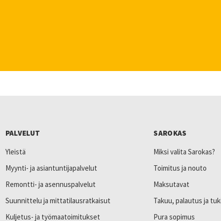
PALVELUT
SAROKAS
Yleistä
Miksi valita Sarokas?
Myynti- ja asiantuntijapalvelut
Toimitus ja nouto
Remontti- ja asennuspalvelut
Maksutavat
Suunnittelu ja mittatilausratkaisut
Takuu, palautus ja tuk
Kuljetus- ja työmaatoimitukset
Pura sopimus