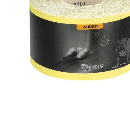
Toimitustavat- ja kulut
Tummuneet tai kuivat lauteet? Näin