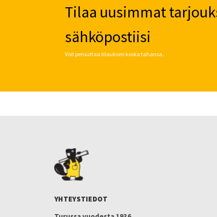
Tilaa uusimmat tarjouk
sähköpostiisi
Voit peruuttaa tilauksen koska tahansa.
YHTEYSTIEDOT
Turussa vuodesta 1936