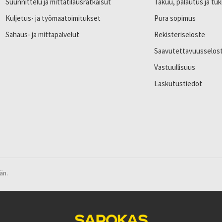
Suunnittelu ja mittatilausratkaisut
Takuu, palautus ja tuk
Kuljetus- ja työmaatoimitukset
Pura sopimus
Sahaus- ja mittapalvelut
Rekisteriseloste
Saavutettavuusselos
Vastuullisuus
Laskutustiedot
än.