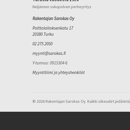
Neljännen sukupolven perheyritys
Rakentajan Sarokas Oy
Polttolaitoksenkatu 17
20380 Turku
02 275 2050
myynti@sarokas.fi
Y-tunnus: 0915304-6
Myyntitiimi ja yhteyshenkilöt
© 2026 Rakentajan Sarokas Oy. Kaikki oikeudet pidätetä