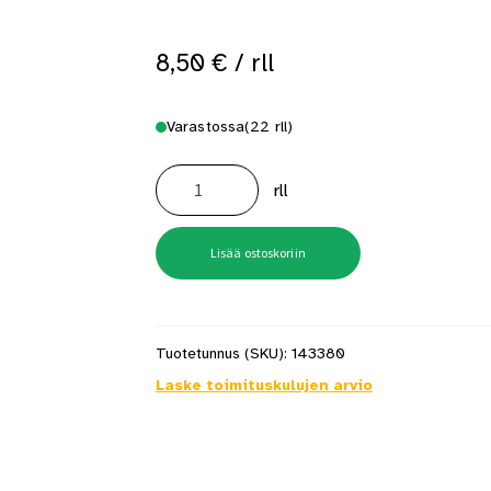
 saat saunan puupinnat taas siisteiksi
Usein kysytyt kysymykset 
8,50
€
/ rll
Varastossa
(22 rll)
Hiomapaperirulla
Mirka
rll
P60
115mm
x
5m
määrä
Lisää ostoskoriin
Tuotetunnus (SKU):
143380
Laske toimituskulujen arvio