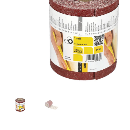
Toimitustavat- ja kulut
Tummuneet tai kuivat lauteet? Näin