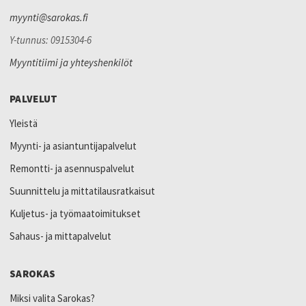
myynti@sarokas.fi
Y-tunnus: 0915304-6
Myyntitiimi ja yhteyshenkilöt
PALVELUT
Yleistä
Myynti- ja asiantuntijapalvelut
Remontti- ja asennuspalvelut
Suunnittelu ja mittatilausratkaisut
Kuljetus- ja työmaatoimitukset
Sahaus- ja mittapalvelut
SAROKAS
Miksi valita Sarokas?