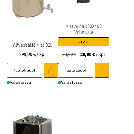
Misa Arina 100X400
Valurauta
-12%
Ylävesisäiliö Misa 32L
Alkuperäinen
Nykyinen
299,00
€
/ kpl
34,00
€
29,90
€
/ kpl
hinta
hinta
oli:
on:
Tuotetiedot
Tuotetiedot
34,00 €.
29,90 €.
Varastossa
Varastossa