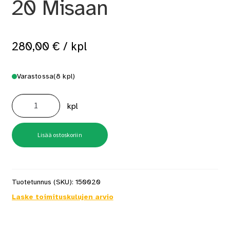
20 Misaan
280,00
€
/ kpl
Varastossa
(8 kpl)
Misa
Vesisäiliö
kpl
33
L
20
Misaan
määrä
Lisää ostoskoriin
Tuotetunnus (SKU):
150020
Laske toimituskulujen arvio