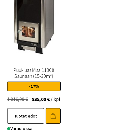
Puukiuas Misa 11308
Saunaan (15-30m³)
-17%
Alkuperäinen
Nykyinen
1 016,00
€
835,00
€
/ kpl
hinta
hinta
oli:
on:
Tuotetiedot
1
835,00 €.
Varastossa
016,00 €.