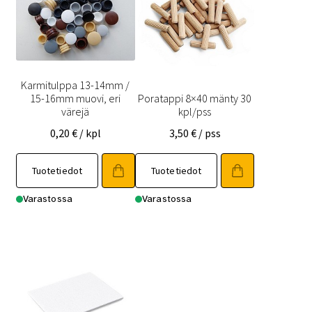
Karmitulppa 13-14mm /
15-16mm muovi, eri
Poratappi 8×40 mänty 30
värejä
kpl/pss
0,20
€
/ kpl
3,50
€
/ pss
Tuotetiedot
Tuotetiedot
Varastossa
Varastossa