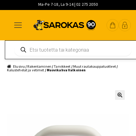
Ma-Pe 7-18, La 9-14 | 02 275 2050
Siirry
Siirry
Siirry
navigointiin
sisältöön
pääsisältöön
Products
search
Etusivu
/
Rakentaminen
/
Tarvikkeet
/
Muut rautakauppatuotteet
/
Kalustehelat ja vetimet
/ Muovikahva Valkoinen