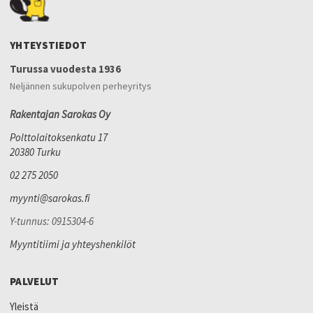
YHTEYSTIEDOT
Turussa vuodesta 1936
Neljännen sukupolven perheyritys
Rakentajan Sarokas Oy
Polttolaitoksenkatu 17
20380 Turku
02 275 2050
myynti@sarokas.fi
Y-tunnus: 0915304-6
Myyntitiimi ja yhteyshenkilöt
PALVELUT
Yleistä