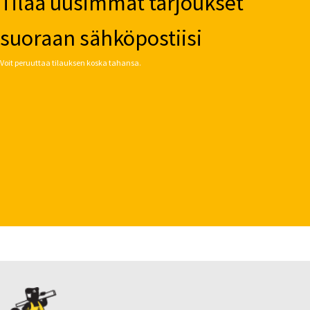
Tilaa uusimmat tarjoukset
suoraan sähköpostiisi
Voit peruuttaa tilauksen koska tahansa.