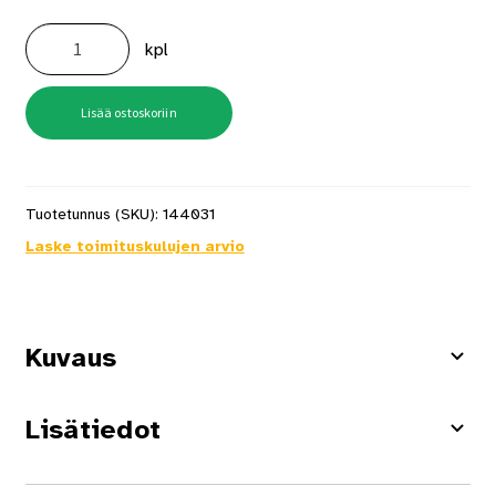
Muovikahva
Valkoinen
kpl
määrä
Lisää ostoskoriin
Tuotetunnus (SKU):
144031
Laske toimituskulujen arvio
Kuvaus
Lisätiedot