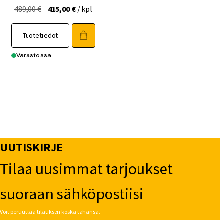
Alkuperäinen
Nykyinen
489,00
€
415,00
€
/ kpl
hinta
hinta
oli:
on:
Tuotetiedot
489,00 €.
415,00 €.
Varastossa
UUTISKIRJE
Tilaa uusimmat tarjoukset
suoraan sähköpostiisi
Voit peruuttaa tilauksen koska tahansa.