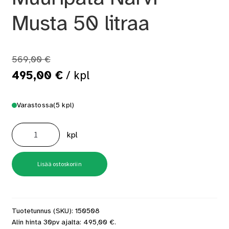
Musta 50 litraa
569,00
€
Alkuperäinen
Nykyinen
495,00
€
/ kpl
hinta
hinta
Varastossa
(5 kpl)
oli:
on:
Muuripata
569,00 €.
495,00 €.
Narvi
kpl
Musta
50
litraa
määrä
Lisää ostoskoriin
Tuotetunnus (SKU):
150508
Alin hinta 30pv ajalta:
495,00
€
.