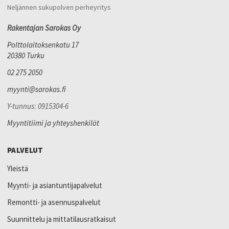
Neljännen sukupolven perheyritys
Rakentajan Sarokas Oy
Polttolaitoksenkatu 17
20380 Turku
02 275 2050
myynti@sarokas.fi
Y-tunnus: 0915304-6
Myyntitiimi ja yhteyshenkilöt
PALVELUT
Yleistä
Myynti- ja asiantuntijapalvelut
Remontti- ja asennuspalvelut
Suunnittelu ja mittatilausratkaisut