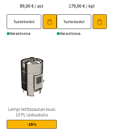
89,00
€
/ ast
179,00
€
/ kpl
Tuotetiedot
Tuotetiedot
Varastossa
Varastossa
Lempi telttasaunan kiuas
10 PL lasiluukulla
-15%