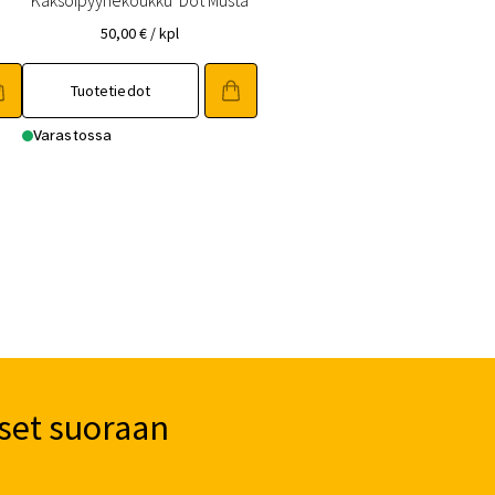
Kaksoipyyhekoukku Dot Musta
50,00
€
/ kpl
Tuotetiedot
Varastossa
set suoraan