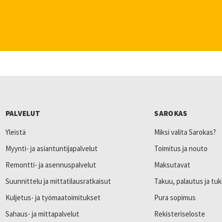
PALVELUT
SAROKAS
Yleistä
Miksi valita Sarokas?
Myynti- ja asiantuntijapalvelut
Toimitus ja nouto
Remontti- ja asennuspalvelut
Maksutavat
Suunnittelu ja mittatilausratkaisut
Takuu, palautus ja tuk
Kuljetus- ja työmaatoimitukset
Pura sopimus
Sahaus- ja mittapalvelut
Rekisteriseloste