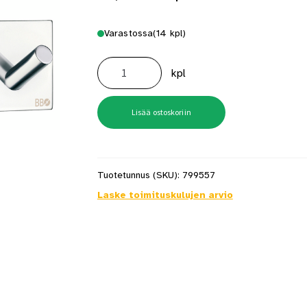
Varastossa
(14 kpl)
Nelikoukkusarja
BB
kpl
Kromi
Tarrakiinnitys
määrä
Lisää ostoskoriin
Tuotetunnus (SKU):
799557
Laske toimituskulujen arvio