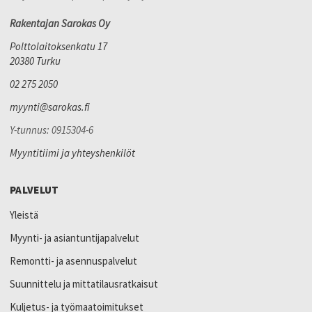
Rakentajan Sarokas Oy
Polttolaitoksenkatu 17
20380 Turku
02 275 2050
myynti@sarokas.fi
Y-tunnus: 0915304-6
Myyntitiimi ja yhteyshenkilöt
PALVELUT
Yleistä
Myynti- ja asiantuntijapalvelut
Remontti- ja asennuspalvelut
Suunnittelu ja mittatilausratkaisut
Kuljetus- ja työmaatoimitukset