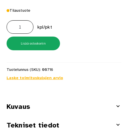
Tilaustuote
Nippusideankkuri
Pro
kpl/pkt
Emt-
B
100kpl
määrä
Lisää ostoskoriin
Tuotetunnus (SKU):
00716
Laske toimituskulujen arvio
Kuvaus
Tekniset tiedot