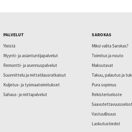
PALVELUT
SAROKAS
Yleistä
Miksi valita Sarokas?
Myynti- ja asiantuntijapalvelut
Toimitus ja nouto
Remontti- ja asennuspalvelut
Maksutavat
Suunnittelu ja mittatilausratkaisut
Takuu, palautus ja tuk
Kuljetus- ja työmaatoimitukset
Pura sopimus
Sahaus- ja mittapalvelut
Rekisteriseloste
Saavutettavuusselos
Vastuullisuus
Laskutustiedot