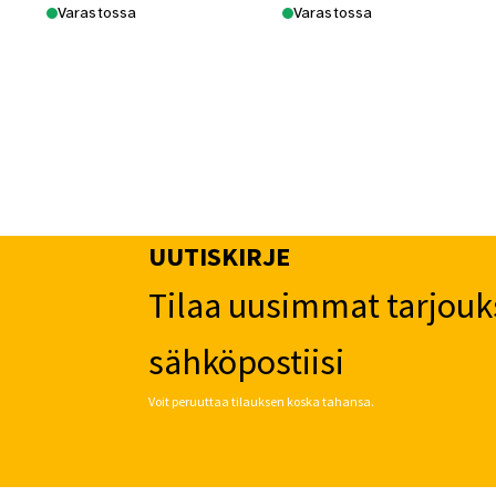
Varastossa
Varastossa
UUTISKIRJE
Tilaa uusimmat tarjouk
sähköpostiisi
Voit peruuttaa tilauksen koska tahansa.