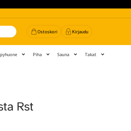
Ostoskori
Kirjaudu
lpyhuone
Piha
Sauna
Takat
dot
Majavan vinkit
Majavatili
Maksutavat
Meistä
teyttä
Palautukset ja vaihdot
Palvelut
Peruuttamispyyntö
ta Rst
elu ja mittatilausratkaisut
Takuu ja tuki
(FAQ)
Vastuullisuus
Yhteystiedot