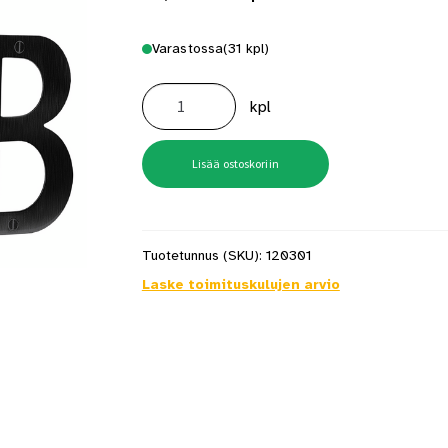
Varastossa
(31 kpl)
Numero
1
kpl
BB
Musta
Rst
määrä
Lisää ostoskoriin
Tuotetunnus (SKU):
120301
Laske toimituskulujen arvio