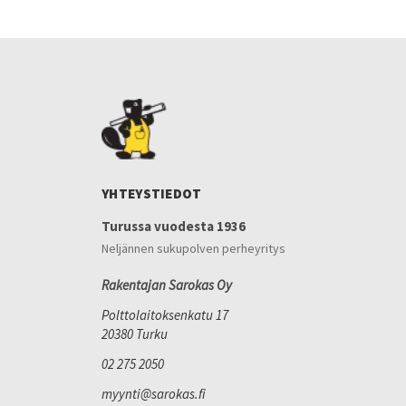
YHTEYSTIEDOT
Turussa vuodesta 1936
Neljännen sukupolven perheyritys
Rakentajan Sarokas Oy
Polttolaitoksenkatu 17
20380 Turku
02 275 2050
myynti@sarokas.fi