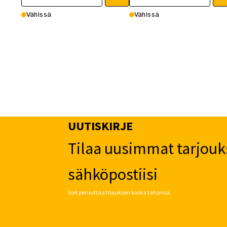
Vähissä
Vähissä
UUTISKIRJE
Tilaa uusimmat tarjouk
sähköpostiisi
Voit peruuttaa tilauksen koska tahansa.