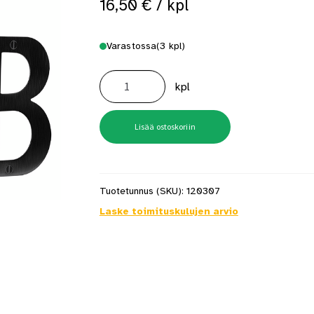
16,50
€
/ kpl
 saat saunan puupinnat taas siisteiksi
Usein kysytyt kysymykset 
Varastossa
(3 kpl)
Numero
7
kpl
BB
Musta
Rst
määrä
Lisää ostoskoriin
Tuotetunnus (SKU):
120307
Laske toimituskulujen arvio