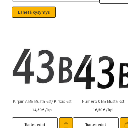
Kirjain A BB Musta Rst/ Kirkas Rst
Numero 0 BB Musta Rst
14,50
€
/ kpl
16,50
€
/ kpl
Tuotetiedot
Tuotetiedot