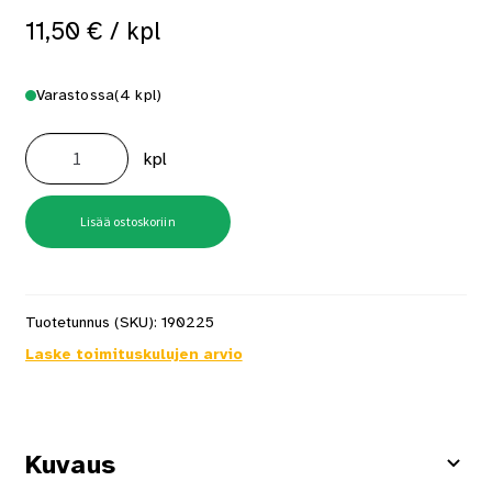
11,50
€
/ kpl
Varastossa
(4 kpl)
Paineilmanaulainöljy
400ml
kpl
Spray
Senco
8610
määrä
Lisää ostoskoriin
Tuotetunnus (SKU):
190225
Laske toimituskulujen arvio
Kuvaus