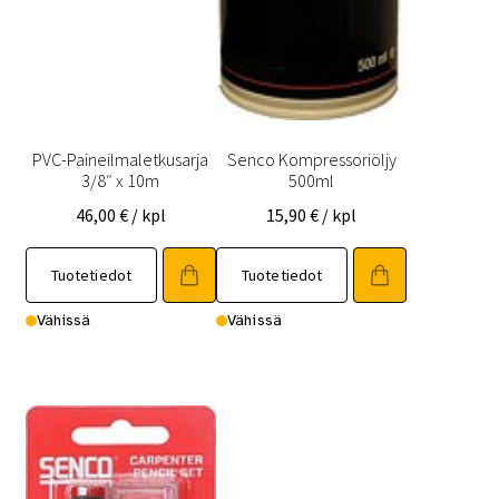
PVC-Paineilmaletkusarja
Senco Kompressoriöljy
3/8″ x 10m
500ml
46,00
€
/ kpl
15,90
€
/ kpl
Tuotetiedot
Tuotetiedot
Vähissä
Vähissä