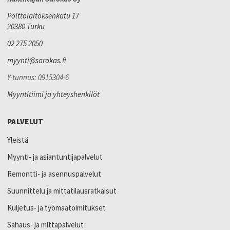
Polttolaitoksenkatu 17
20380 Turku
02 275 2050
myynti@sarokas.fi
Y-tunnus: 0915304-6
Myyntitiimi ja yhteyshenkilöt
PALVELUT
Yleistä
Myynti- ja asiantuntijapalvelut
Remontti- ja asennuspalvelut
Suunnittelu ja mittatilausratkaisut
Kuljetus- ja työmaatoimitukset
Sahaus- ja mittapalvelut