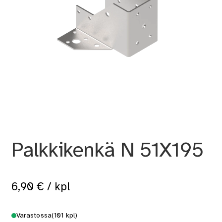
Palkkikenkä N 51X195
6,90
€
/ kpl
Varastossa
(101 kpl)