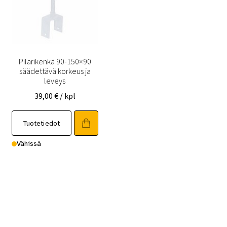
Pilarikenkä 90-150×90
säädettävä korkeus ja
leveys
39,00
€
/ kpl
Tuotetiedot
Vähissä