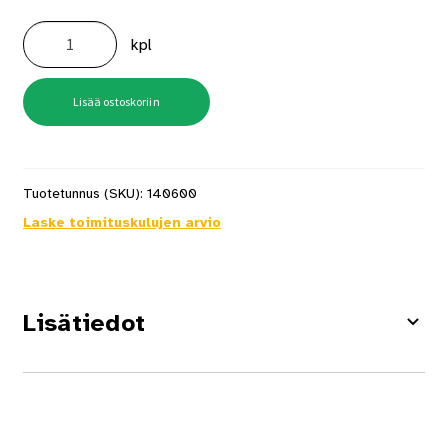
Palkkikenkä
N
kpl
51X195
määrä
Lisää ostoskoriin
Tuotetunnus (SKU):
140600
Laske toimituskulujen arvio
Lisätiedot