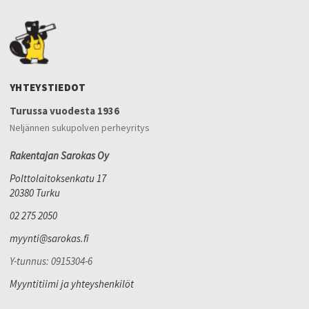
YHTEYSTIEDOT
Turussa vuodesta 1936
Neljännen sukupolven perheyritys
Rakentajan Sarokas Oy
Polttolaitoksenkatu 17
20380 Turku
02 275 2050
myynti@sarokas.fi
Y-tunnus: 0915304-6
Myyntitiimi ja yhteyshenkilöt