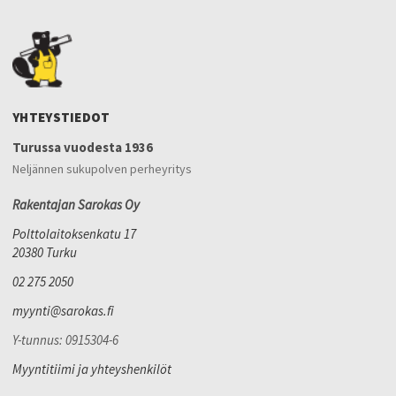
YHTEYSTIEDOT
Turussa vuodesta 1936
Neljännen sukupolven perheyritys
Rakentajan Sarokas Oy
Polttolaitoksenkatu 17
20380 Turku
02 275 2050
myynti@sarokas.fi
Y-tunnus: 0915304-6
Myyntitiimi ja yhteyshenkilöt