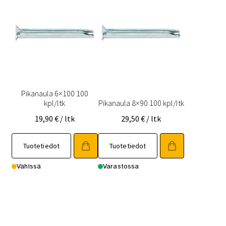
Pikanaula 6×100 100
kpl/ltk
Pikanaula 8×90 100 kpl/ltk
19,90
€
/ ltk
29,50
€
/ ltk
Tuotetiedot
Tuotetiedot
Vähissä
Varastossa