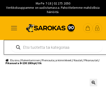
Ma-Pe 7-18 | 02 275 2050
Verkkokauppamme on uudistumassa. Pahoittelemme mahdollisia
häiriöitä.
Siirry
Siirry
Siirry
navigointiin
sisältöön
pääsisältöön
Products
search
Etusivu
/
Rakentaminen
/
Pienrauta ja kiinnikkeet
/
Naulat
/
Pikanaulat
/
Pikanaula 8×130 100 kpl/ltk