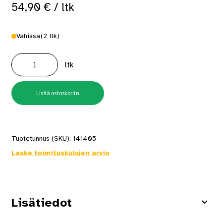
54,90
€
/ ltk
Vähissä
(2 ltk)
Pikanaula
8x130
ltk
100
kpl/ltk
määrä
Lisää ostoskoriin
Tuotetunnus (SKU):
141405
Laske toimituskulujen arvio
Lisätiedot