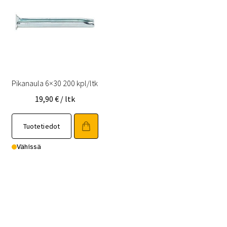
Pikanaula 6×30 200 kpl/ltk
19,90
€
/ ltk
Tuotetiedot
Vähissä