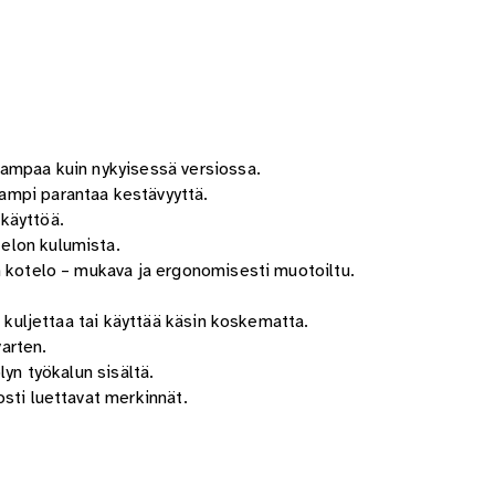
eampaa kuin nykyisessä versiossa.
ampi parantaa kestävyyttä.
käyttöä.
elon kulumista.
n kotelo – mukava ja ergonomisesti muotoiltu.
o kuljettaa tai käyttää käsin koskematta.
arten.
lyn työkalun sisältä.
sti luettavat merkinnät.