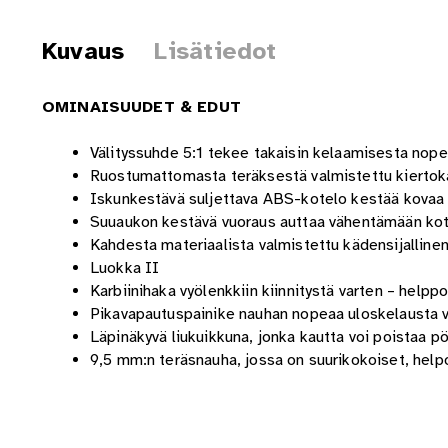
Kuvaus
Lisätiedot
OMINAISUUDET & EDUT
Välityssuhde 5:1 tekee takaisin kelaamisesta nop
Ruostumattomasta teräksestä valmistettu kiertok
Iskunkestävä suljettava ABS-kotelo kestää kovaa 
Suuaukon kestävä vuoraus auttaa vähentämään kot
Kahdesta materiaalista valmistettu kädensijalline
Luokka II
Karbiinihaka vyölenkkiin kiinnitystä varten – helpp
Pikavapautuspainike nauhan nopeaa uloskelausta v
Läpinäkyvä liukuikkuna, jonka kautta voi poistaa pö
9,5 mm:n teräsnauha, jossa on suurikokoiset, helpo