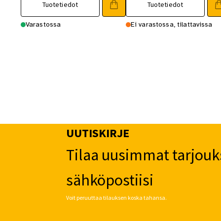
Tuotetiedot
Tuotetiedot
Varastossa
Ei varastossa, tilattavissa
UUTISKIRJE
Tilaa uusimmat tarjouk
sähköpostiisi
Voit peruuttaa tilauksen koska tahansa.