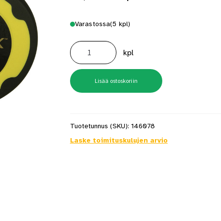
Varastossa
(5 kpl)
Pitkä
rullamitta
kpl
Stanley
20m
Fatmax
määrä
Lisää ostoskoriin
Tuotetunnus (SKU):
146078
Laske toimituskulujen arvio