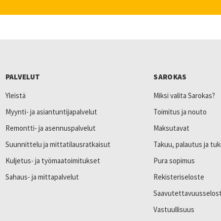
PALVELUT
SAROKAS
Yleistä
Miksi valita Sarokas?
Myynti- ja asiantuntijapalvelut
Toimitus ja nouto
Remontti- ja asennuspalvelut
Maksutavat
Suunnittelu ja mittatilausratkaisut
Takuu, palautus ja tuk
Kuljetus- ja työmaatoimitukset
Pura sopimus
Sahaus- ja mittapalvelut
Rekisteriseloste
Saavutettavuusselos
Vastuullisuus