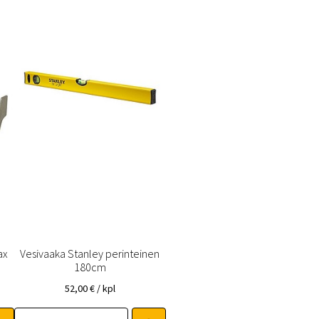
ax
Vesivaaka Stanley perinteinen
180cm
52,00
€
/ kpl