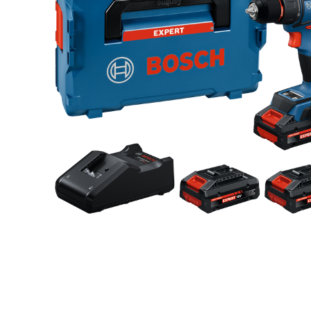
Toimitustavat- ja kulut
Tummuneet tai kuivat lauteet? Näin