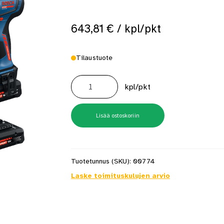
 saat saunan puupinnat taas siisteiksi
Usein kysytyt kysymykset 
643,81
€
/ kpl/pkt
Tilaustuote
Porakone
Expert
kpl/pkt
Exsr18v-
90
3xex4ah
Gal
L-
Lisää ostoskoriin
Boxx
määrä
Tuotetunnus (SKU):
00774
Laske toimituskulujen arvio