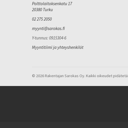
Polttolaitoksenkatu 17
20380 Turku
02 275 2050
myynti@sarokas.fi
Y-tunnus: 0915304-6
Myyntitiimi ja yhteyshenkilöt
© 2026 Rakentajan Sarokas Oy. Kaikki oikeudet pidätetä