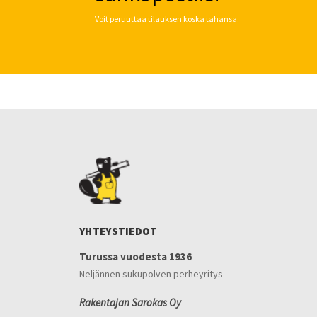
Voit peruuttaa tilauksen koska tahansa.
YHTEYSTIEDOT
Turussa vuodesta 1936
Neljännen sukupolven perheyritys
Rakentajan Sarokas Oy