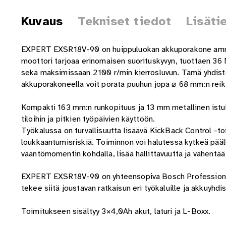
Kuvaus
Tekniset tiedot
Lisäti
EXPERT EXSR18V-90 on huippuluokan akkuporakone ammattil
moottori tarjoaa erinomaisen suorituskyvyn, tuottaen 3
sekä maksimissaan 2100 r/min kierrosluvun. Tämä yhdistel
akkuporakoneella voit porata puuhun jopa ⌀ 68 mm:n reik
Kompakti 163 mm:n runkopituus ja 13 mm metallinen istukk
tiloihin ja pitkien työpäivien käyttöön.
Työkalussa on turvallisuutta lisäävä KickBack Control -to
loukkaantumisriskiä. Toiminnon voi halutessa kytkeä pääl
vääntömomentin kohdalla, lisää hallittavuutta ja vähentä
EXPERT EXSR18V-90 on yhteensopiva Bosch Professional
tekee siitä joustavan ratkaisun eri työkaluille ja akkuyhdis
Toimitukseen sisältyy 3×4,0Ah akut, laturi ja L-Boxx.