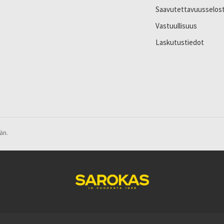
Saavutettavuusselos
Vastuullisuus
Laskutustiedot
än.