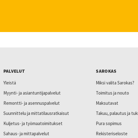
PALVELUT
SAROKAS
Yleistä
Miksi valita Sarokas?
Myynti- ja asiantuntijapalvelut
Toimitus ja nouto
Remontti- ja asennuspalvelut
Maksutavat
Suunnittelu ja mittatilausratkaisut
Takuu, palautus ja tuk
Kuljetus- ja työmaatoimitukset
Pura sopimus
Sahaus- ja mittapalvelut
Rekisteriseloste