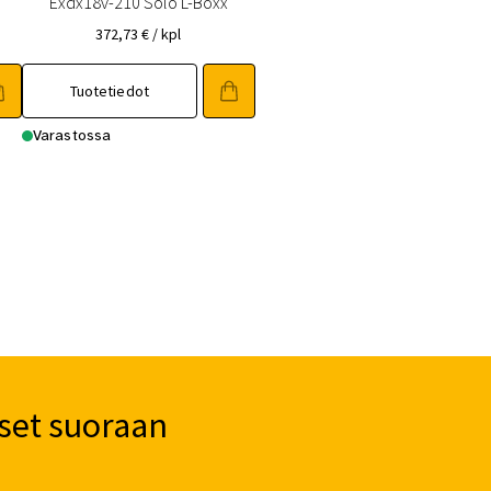
Exdx18v-210 Solo L-Boxx
372,73
€
/ kpl
Tuotetiedot
Varastossa
set suoraan