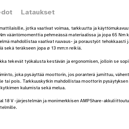
edot
Lataukset
aisille, jotka vaativat voimaa, tarkkuutta ja käyttömukavuutt
6 Nm vääntömomenttia pehmeässä materiaalissa ja jopa 65 Nm k
mä mahdollistaa vaativat ruuvaus- ja poraustyöt tehokkaasti ja
iä sekä teräkseen jopa ⌀ 13 mm:n reikiä.
a tekevät työkalusta kestävän ja ergonomisen, jolloin se sopii 
iminto, joka pysäyttää moottorin, jos poranterä jumittuu, vähen
le tai pois. Tarkkuuskytkin mahdollistaa moottorin pysäytyksen
ä kytkimen kulumista sekä melua.
 18 V -järjestelmän ja monimerkkisen AMPShare-akkuliittout
telmille.