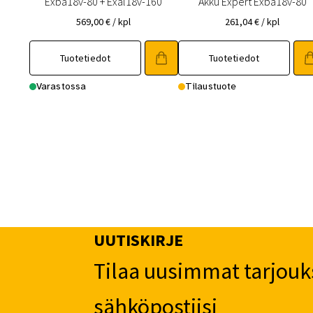
Exba18v-80 + Exal18v-160
Akku Expert Exba18v-80
569,00
€
/ kpl
261,04
€
/ kpl
Tuotetiedot
Tuotetiedot
Varastossa
Tilaustuote
UUTISKIRJE
Tilaa uusimmat tarjouk
sähköpostiisi