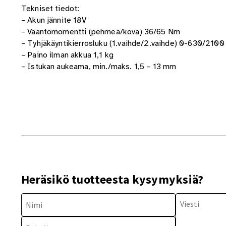
Tekniset tiedot:
– Akun jännite 18V
– Vääntömomentti (pehmeä/kova) 36/65 Nm
– Tyhjäkäyntikierrosluku (1.vaihde/2.vaihde) 0-630/2100
– Paino ilman akkua 1,1 kg
– Istukan aukeama, min./maks. 1,5 – 13 mm
Heräsikö tuotteesta kysymyksiä?