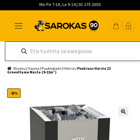
Ma-Pe 7-18, La 9-14 | 02 275 2050
Siirry
Siirry
Siirry
navigointiin
sisältöön
pääsisältöön
Products
search
Etusivu
/
Sauna
/
Puukiukaat
/
Harvia
/ Puukiuas Harvia 22
GreenFlame Musta (9-22m³)
-8%