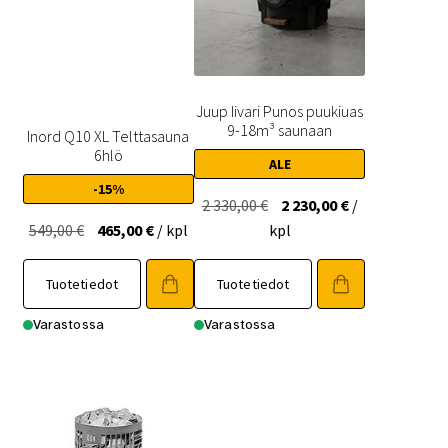
Juup Iivari Punos puukiuas
9-18m³ saunaan
Inord Q10 XL Telttasauna
6hlö
ALE
-15%
Alkuperäinen
Nykyinen
2 330,00
€
2 230,00
€
/
Alkuperäinen
Nykyinen
hinta
hinta
549,00
€
465,00
€
/ kpl
kpl
hinta
hinta
oli:
on:
oli:
on:
2
2
Tuotetiedot
Tuotetiedot
549,00 €.
465,00 €.
330,00 €.
230,00 €.
Varastossa
Varastossa