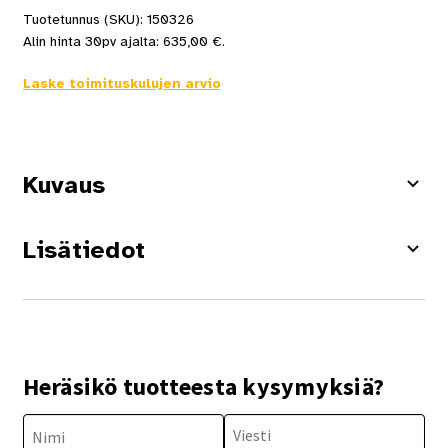
Tuotetunnus (SKU):
150326
Alin hinta 30pv ajalta:
635,00
€
.
Laske toimituskulujen arvio
Kuvaus
Lisätiedot
Heräsikö tuotteesta kysymyksiä?