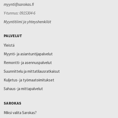
myynti@sarokas.fi
Y-tunnus: 0915304-6
Myyntitiimi ja yhteyshenkilöt
PALVELUT
Yleistä
Myynti- ja asiantuntijapalvelut
Remontti- ja asennuspalvelut
Suunnittelu ja mittatilausratkaisut
Kuljetus- ja työmaatoimitukset
Sahaus- ja mittapalvelut
SAROKAS
Miksi valita Sarokas?