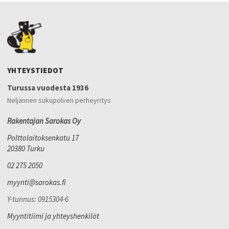
YHTEYSTIEDOT
Turussa vuodesta 1936
Neljännen sukupolven perheyritys
Rakentajan Sarokas Oy
Polttolaitoksenkatu 17
20380 Turku
02 275 2050
myynti@sarokas.fi
Y-tunnus: 0915304-6
Myyntitiimi ja yhteyshenkilöt