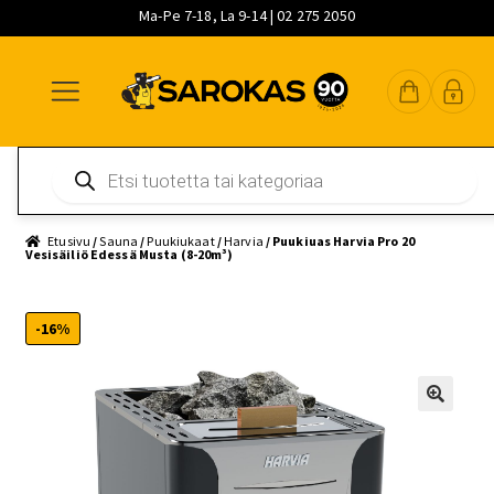
Ma-Pe 7-18, La 9-14 | 02 275 2050
Siirry
Siirry
Siirry
navigointiin
sisältöön
pääsisältöön
Products
search
Etusivu
/
Sauna
/
Puukiukaat
/
Harvia
/ Puukiuas Harvia Pro 20
Vesisäiliö Edessä Musta (8-20m³)
-16%