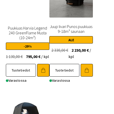
Juup Iivari Punos puukiuas
Puukiuas Harvia Legend
9-18m³ saunaan
240 GreenFlame Musta
(10-24m³)
ALE
-29%
Alkuperäinen
Nykyinen
2 330,00
€
2 230,00
€
/
Alkuperäinen
Nykyinen
hinta
hinta
1 130,00
€
795,00
€
/ kpl
kpl
hinta
hinta
oli:
on:
oli:
on:
2
2
Tuotetiedot
Tuotetiedot
1
795,00 €.
330,00 €.
230,00 €.
Varastossa
Varastossa
130,00 €.