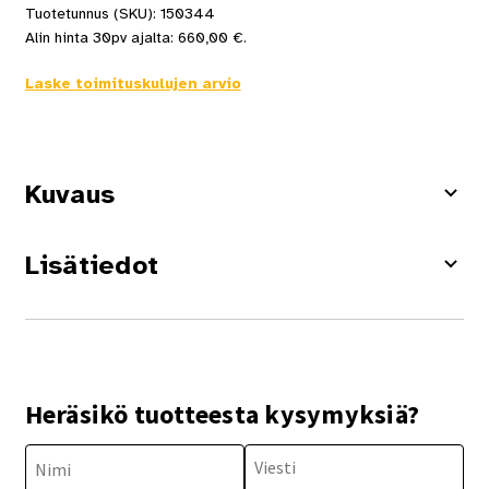
Tuotetunnus (SKU):
150344
Alin hinta 30pv ajalta:
660,00
€
.
Laske toimituskulujen arvio
Kuvaus
Lisätiedot
Heräsikö tuotteesta kysymyksiä?