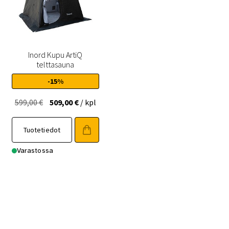
Inord Kupu ArtiQ
telttasauna
-15%
Alkuperäinen
Nykyinen
599,00
€
509,00
€
/ kpl
hinta
hinta
oli:
on:
Tuotetiedot
599,00 €.
509,00 €.
Varastossa