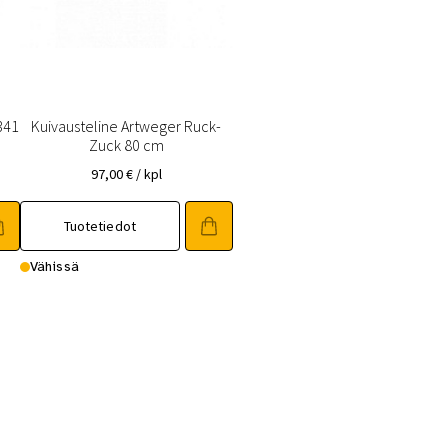
341
Kuivausteline Artweger Ruck-
Zuck 80 cm
97,00
€
/ kpl
Tuotetiedot
Vähissä