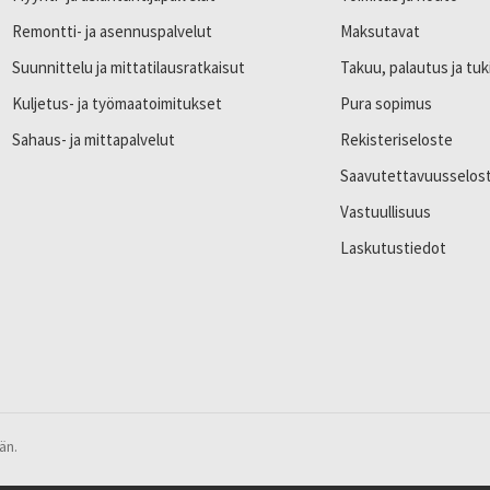
Remontti- ja asennuspalvelut
Maksutavat
Suunnittelu ja mittatilausratkaisut
Takuu, palautus ja tuk
Kuljetus- ja työmaatoimitukset
Pura sopimus
Sahaus- ja mittapalvelut
Rekisteriseloste
Saavutettavuusselos
Vastuullisuus
Laskutustiedot
än.