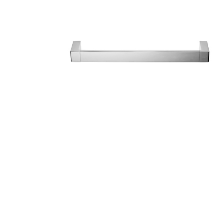
Toimitustavat- ja kulut
Tummuneet tai kuivat lauteet? Näin