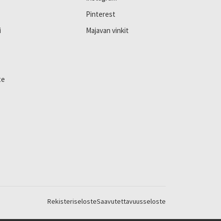
Pinterest
i
Majavan vinkit
te
Rekisteriseloste
Saavutettavuusseloste