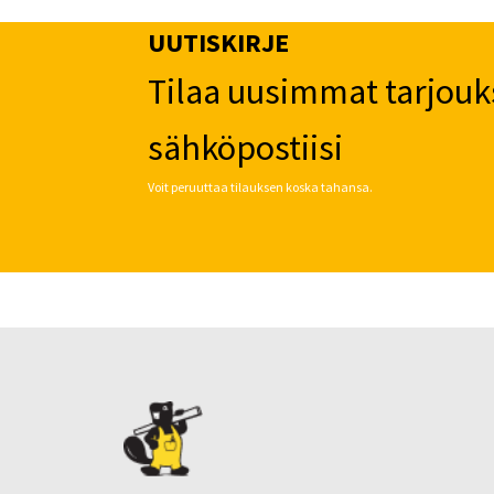
UUTISKIRJE
Tilaa uusimmat tarjouk
sähköpostiisi
Voit peruuttaa tilauksen koska tahansa.