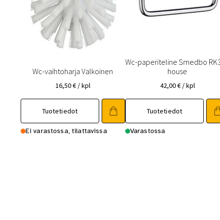
Wc-paperiteline Smedbo RK
Wc-vaihtoharja Valkoinen
house
16,50
€
/ kpl
42,00
€
/ kpl
Tuotetiedot
Tuotetiedot
Ei varastossa, tilattavissa
Varastossa