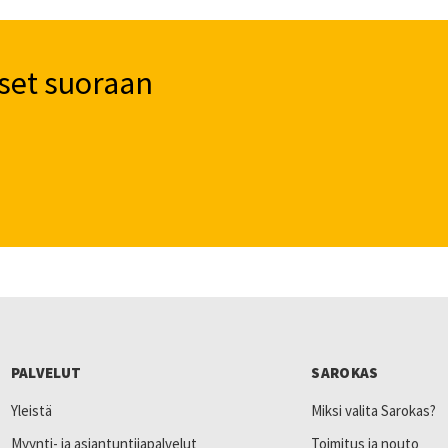
set suoraan
PALVELUT
SAROKAS
Yleistä
Miksi valita Sarokas?
Myynti- ja asiantuntijapalvelut
Toimitus ja nouto