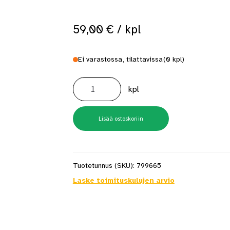
 saat saunan puupinnat taas siisteiksi
Usein kysytyt kysymykset 
59,00
€
/ kpl
Ei varastossa, tilattavissa
(0 kpl)
PYYHETANKO
G1
kpl
350MM
GUSTAVSBERG
määrä
Lisää ostoskoriin
Tuotetunnus (SKU):
799665
Laske toimituskulujen arvio