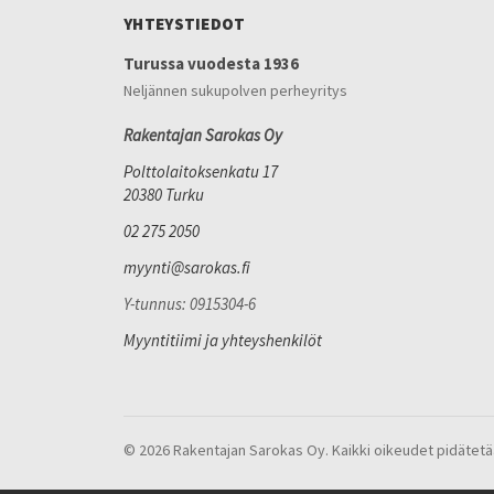
YHTEYSTIEDOT
Turussa vuodesta 1936
Neljännen sukupolven perheyritys
Rakentajan Sarokas Oy
Polttolaitoksenkatu 17
20380 Turku
02 275 2050
myynti@sarokas.fi
Y-tunnus: 0915304-6
Myyntitiimi ja yhteyshenkilöt
© 2026 Rakentajan Sarokas Oy. Kaikki oikeudet pidätetä