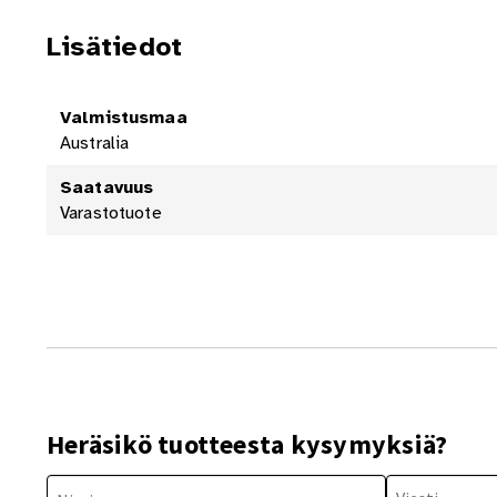
Lisätiedot
Valmistusmaa
Australia
Saatavuus
Varastotuote
Heräsikö tuotteesta kysymyksiä?