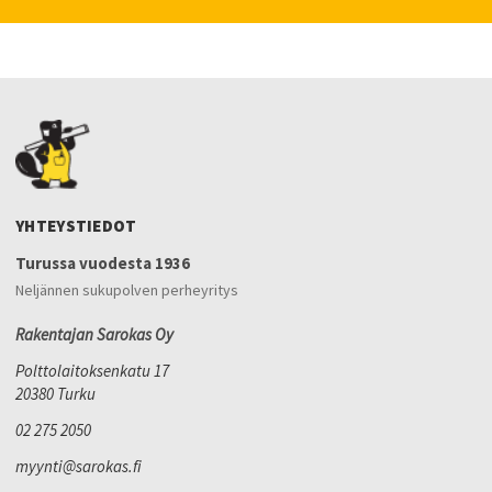
YHTEYSTIEDOT
Turussa vuodesta 1936
Neljännen sukupolven perheyritys
Rakentajan Sarokas Oy
Polttolaitoksenkatu 17
20380 Turku
02 275 2050
myynti@sarokas.fi