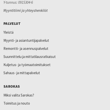
Y-tunnus: 0915304-6
Myyntitiimi ja yhteyshenkilöt
PALVELUT
Yleistä
Myynti- ja asiantuntijapalvelut
Remontti- ja asennuspalvelut
Suunnittelu ja mittatilausratkaisut
Kuljetus- ja työmaatoimitukset
Sahaus- ja mittapalvelut
SAROKAS
Miksi valita Sarokas?
Toimitus ja nouto