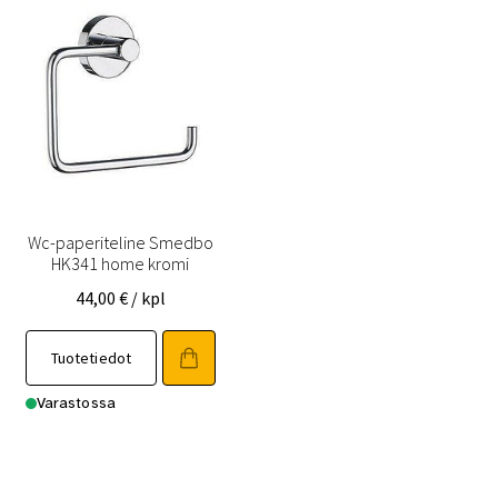
Wc-paperiteline Smedbo
HK341 home kromi
44,00
€
/ kpl
Tuotetiedot
Varastossa