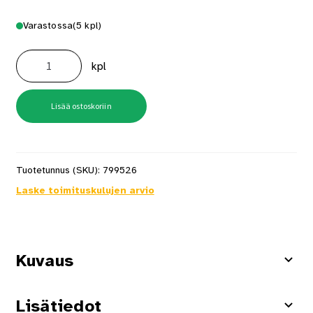
Varastossa
(5 kpl)
Wc-
Paperiteline
kpl
Home
Musta
määrä
Lisää ostoskoriin
Tuotetunnus (SKU):
799526
Laske toimituskulujen arvio
Kuvaus
Lisätiedot