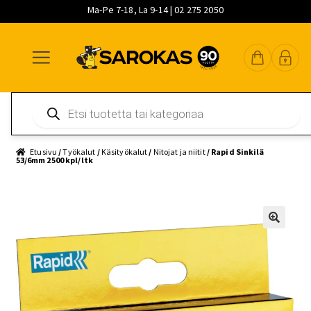
Ma-Pe 7-18, La 9-14 | 02 275 2050
Siirry
Siirry
Siirry
navigointiin
sisältöön
pääsisältöön
Products
search
Etusivu
/
Työkalut
/
Käsityökalut
/
Nitojat ja niitit
/ Rapid Sinkilä
53/6mm 2500 kpl/ltk