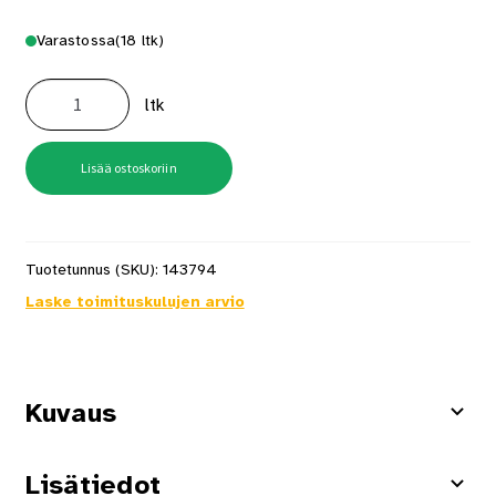
Varastossa
(18 ltk)
Rapid
Sinkilä
ltk
53/6mm
2500
kpl/ltk
määrä
Lisää ostoskoriin
Tuotetunnus (SKU):
143794
Laske toimituskulujen arvio
Kuvaus
Lisätiedot