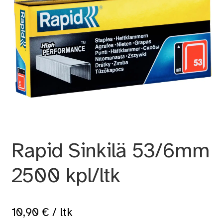
Rapid Sinkilä 53/6mm
2500 kpl/ltk
10,90
€
/ ltk