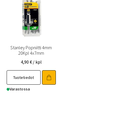
Stanley Popniitti 4mm
20Kpl 4x7mm
4,90
€
/ kpl
Tuotetiedot
Varastossa