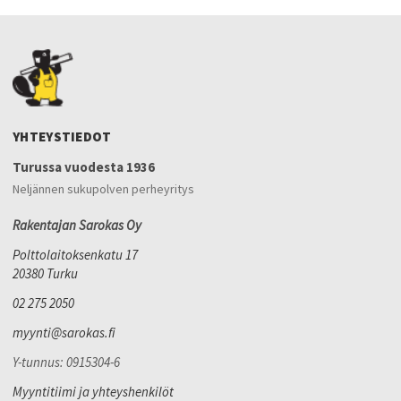
YHTEYSTIEDOT
Turussa vuodesta 1936
Neljännen sukupolven perheyritys
Rakentajan Sarokas Oy
Polttolaitoksenkatu 17
20380 Turku
02 275 2050
myynti@sarokas.fi
Y-tunnus: 0915304-6
Myyntitiimi ja yhteyshenkilöt