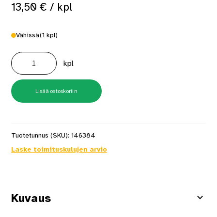
13,50
€
/ kpl
Vähissä
(1 kpl)
Rullamitta
Bahco
kpl
MTB-
5-
25
5m
määrä
Lisää ostoskoriin
Tuotetunnus (SKU):
146384
Laske toimituskulujen arvio
Kuvaus