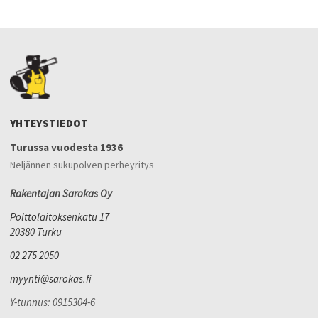
YHTEYSTIEDOT
Turussa vuodesta 1936
Neljännen sukupolven perheyritys
Rakentajan Sarokas Oy
Polttolaitoksenkatu 17
20380 Turku
02 275 2050
myynti@sarokas.fi
Y-tunnus: 0915304-6