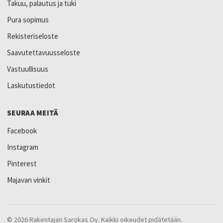
Takuu, palautus ja tuki
Pura sopimus
Rekisteriseloste
Saavutettavuusseloste
Vastuullisuus
Laskutustiedot
SEURAA MEITÄ
Facebook
Instagram
Pinterest
Majavan vinkit
© 2026 Rakentajan Sarokas Oy. Kaikki oikeudet pidätetään.