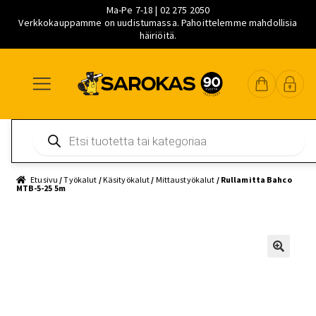
Ma-Pe 7-18 | 02 275 2050
Verkkokauppamme on uudistumassa. Pahoittelemme mahdollisia
häiriöitä.
Siirry
Siirry
Siirry
navigointiin
sisältöön
pääsisältöön
Products
search
Etusivu
/
Työkalut
/
Käsityökalut
/
Mittaustyökalut
/ Rullamitta Bahco
MTB-5-25 5m