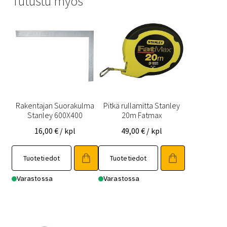
Tutustu myös
Rakentajan Suorakulma
Pitkä rullamitta Stanley
Stanley 600X400
20m Fatmax
16,00
€
/ kpl
49,00
€
/ kpl
Tuotetiedot
Tuotetiedot
Varastossa
Varastossa