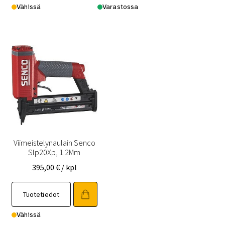
Vähissä
Varastossa
Viimeistelynaulain Senco
Slp20Xp, 1.2Mm
395,00
€
/ kpl
Tuotetiedot
Vähissä