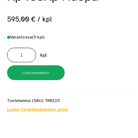
595,00
€
/ kpl
Varastossa
(5 kpl)
Rullanaulain
Senco
kpl
Rp455Xp
Huopa
määrä
Lisää ostoskoriin
Tuotetunnus (SKU):
190325
Laske toimituskulujen arvio