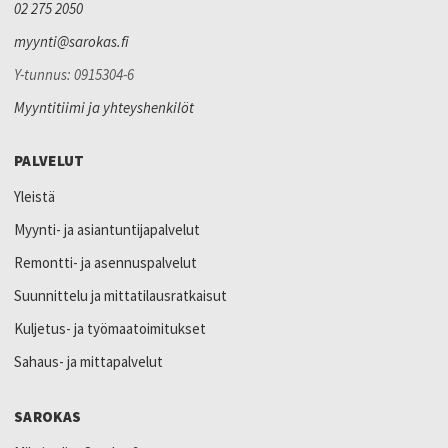
02 275 2050
myynti@sarokas.fi
Y-tunnus: 0915304-6
Myyntitiimi ja yhteyshenkilöt
PALVELUT
Yleistä
Myynti- ja asiantuntijapalvelut
Remontti- ja asennuspalvelut
Suunnittelu ja mittatilausratkaisut
Kuljetus- ja työmaatoimitukset
Sahaus- ja mittapalvelut
SAROKAS