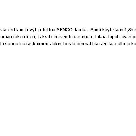
 erittäin kevyt ja tuttua SENCO-laatua. Siinä käytetään 1,8m
ttömän rakenteen, kaksitoimisen liipaisimen, takaa tapahtuvan 
alu suoriutuu raskaimmistakin töistä ammattilaisen laadulla ja 