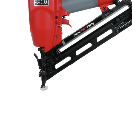
Toimitustavat- ja kulut
Tummuneet tai kuivat lauteet? Näin