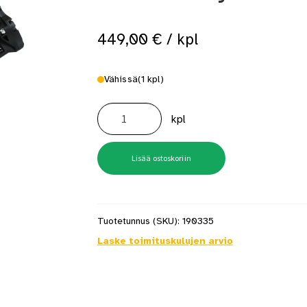
 saat saunan puupinnat taas siisteiksi
Usein kysytyt kysymykset 
449,00
€
/ kpl
Vähissä
(1 kpl)
Senco
Finishpro
kpl
Fp35Mg
Viimeistelynaulain
1,8mm
määrä
Lisää ostoskoriin
Tuotetunnus (SKU):
190335
Laske toimituskulujen arvio