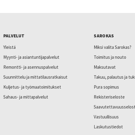
PALVELUT
SAROKAS
Yleistä
Miksi valita Sarokas?
Myynti- ja asiantuntijapalvelut
Toimitus ja nouto
Remontti- ja asennuspalvelut
Maksutavat
Suunnittelu ja mittatilausratkaisut
Takuu, palautus ja tuk
Kuljetus- ja työmaatoimitukset
Pura sopimus
Sahaus- ja mittapalvelut
Rekisteriseloste
Saavutettavuusselos
Vastuullisuus
Laskutustiedot