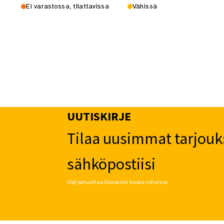
Ei varastossa, tilattavissa
Vähissä
UUTISKIRJE
Tilaa uusimmat tarjouk
sähköpostiisi
Voit peruuttaa tilauksen koska tahansa.