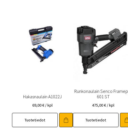
Runkonaulain Senco Framep
Hakasnaulain A1022J
601 ST
69,00
€
/ kpl
475,00
€
/ kpl
Tuotetiedot
Tuotetiedot