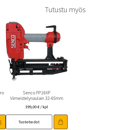
Tutustu myös
ro
Senco FP16XP
Viimeistelynaulain 32-65mm
399,00
€
/ kpl
Tuotetiedot