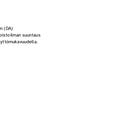
m (DA)
poistoilman suuntaus
käyttömukavuudella.