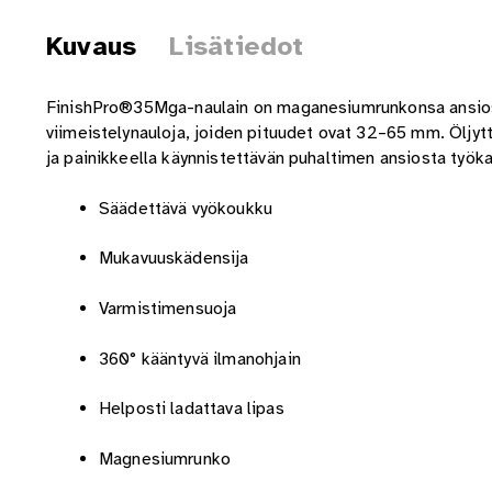
Kuvaus
Lisätiedot
FinishPro®35Mga-naulain on maganesiumrunkonsa ansiosta
viimeistelynauloja, joiden pituudet ovat 32–65 mm. Öljy
ja painikkeella käynnistettävän puhaltimen ansiosta työk
Säädettävä vyökoukku
Mukavuuskädensija
Varmistimensuoja
360° kääntyvä ilmanohjain
Helposti ladattava lipas
Magnesiumrunko