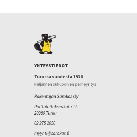
YHTEYSTIEDOT
Turussa vuodesta 1936
Neljännen sukupolven perheyritys
Rakentajan Sarokas Oy
Polttolaitoksenkatu 17
20380 Turku
02 275 2050
myynti@sarokas.fi