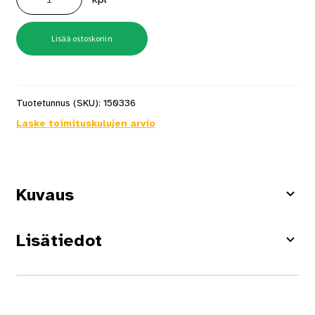
Lite
Malja
6,6
kw,
Finlandia
Lisää ostoskoriin
ohjauskeskus
+
integrointikaulus
(Ei
valoja)
määrä
Tuotetunnus (SKU):
150336
Laske toimituskulujen arvio
Kuvaus
Lisätiedot