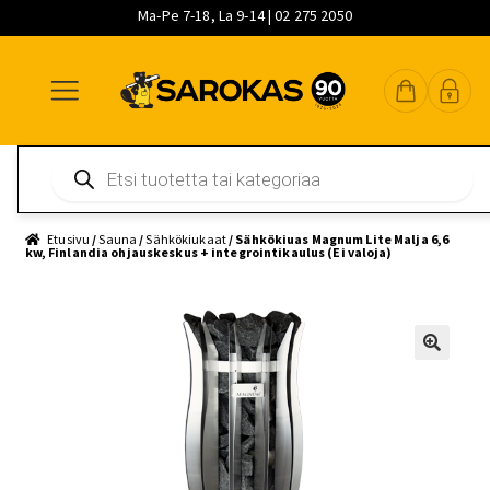
Ma-Pe 7-18, La 9-14 | 02 275 2050
Siirry
Siirry
Siirry
navigointiin
sisältöön
pääsisältöön
Products
search
Etusivu
/
Sauna
/
Sähkökiukaat
/ Sähkökiuas Magnum Lite Malja 6,6
kw, Finlandia ohjauskeskus + integrointikaulus (Ei valoja)