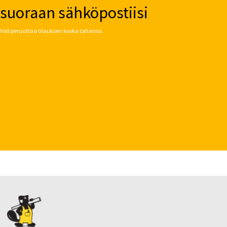
suoraan sähköpostiisi
Voit peruuttaa tilauksen koska tahansa.