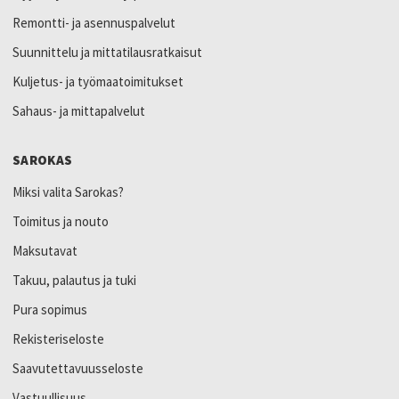
Remontti- ja asennuspalvelut
Suunnittelu ja mittatilausratkaisut
Kuljetus- ja työmaatoimitukset
Sahaus- ja mittapalvelut
SAROKAS
Miksi valita Sarokas?
Toimitus ja nouto
Maksutavat
Takuu, palautus ja tuki
Pura sopimus
Rekisteriseloste
Saavutettavuusseloste
Vastuullisuus