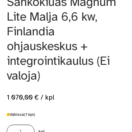
Sähkökiuas Magnum
Lite Malja 6,6 kw,
Finlandia
ohjauskeskus +
integrointikaulus (Ei
valoja)
1 070,00
€
/ kpl
Vähissä
(1 kpl)
Sähkökiuas
Magnum
kpl