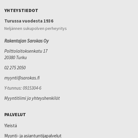
YHTEYSTIEDOT
Turussa vuodesta 1936
Neljännen sukupolven perheyritys
Rakentajan Sarokas Oy
Polttolaitoksenkatu 17
20380 Turku
02 275 2050
myynti@sarokas.fi
Y-tunnus: 0915304-6
Myyntitiimi ja yhteyshenkilöt
PALVELUT
Yleistä
Myynti- ja asiantuntijapalvelut