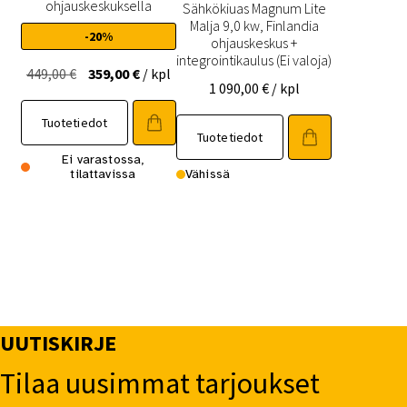
ohjauskeskuksella
Sähkökiuas Magnum Lite
Malja 9,0 kw, Finlandia
-20%
ohjauskeskus +
integrointikaulus (Ei valoja)
Alkuperäinen
Nykyinen
449,00
€
359,00
€
/ kpl
1 090,00
€
/ kpl
hinta
hinta
oli:
on:
Tuotetiedot
Tuotetiedot
449,00 €.
359,00 €.
Ei varastossa,
tilattavissa
Vähissä
UUTISKIRJE
Tilaa uusimmat tarjoukset