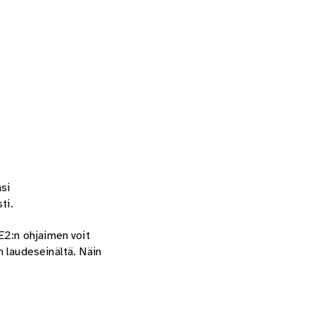
asi
ti.
E2:n ohjaimen voit
n laudeseinältä. Näin