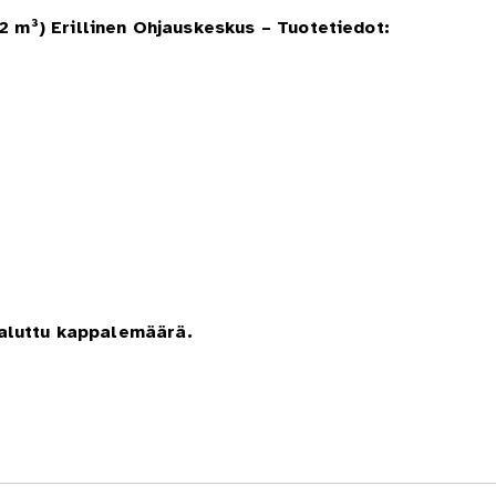
 m³) Erillinen Ohjauskeskus
– Tuotetiedot:
haluttu kappalemäärä.