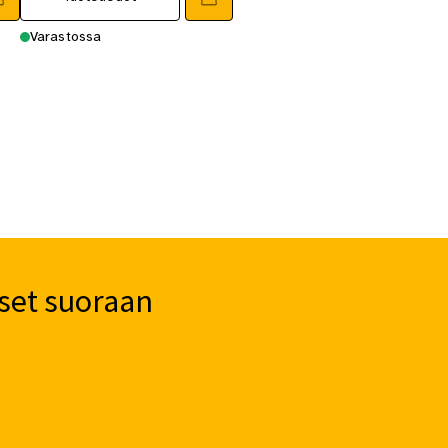
.
695,00 €.
635,00 €.
Varastossa
set suoraan