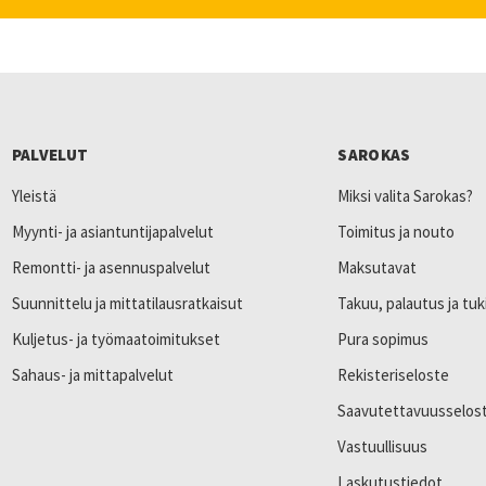
PALVELUT
SAROKAS
Yleistä
Miksi valita Sarokas?
Myynti- ja asiantuntijapalvelut
Toimitus ja nouto
Remontti- ja asennuspalvelut
Maksutavat
Suunnittelu ja mittatilausratkaisut
Takuu, palautus ja tuk
Kuljetus- ja työmaatoimitukset
Pura sopimus
Sahaus- ja mittapalvelut
Rekisteriseloste
Saavutettavuusselos
Vastuullisuus
Laskutustiedot