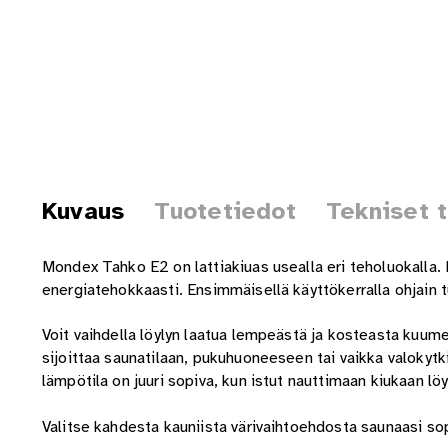
Kuvaus
Tuotetiedot
Tekniset 
Mondex Tahko E2 on lattiakiuas usealla eri teholuokalla. 
energiatehokkaasti. Ensimmäisellä käyttökerralla ohjain t
Voit vaihdella löylyn laatua lempeästä ja kosteasta kuum
sijoittaa saunatilaan, pukuhuoneeseen tai vaikka valokyt
lämpötila on juuri sopiva, kun istut nauttimaan kiukaan löy
Valitse kahdesta kauniista värivaihtoehdosta saunaasi sop