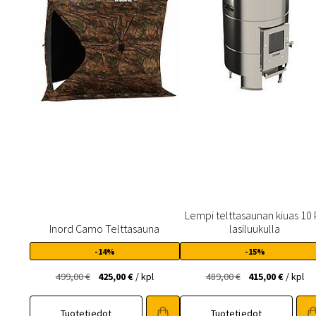
Lempi telttasaunan kiuas 10 
Inord Camo Telttasauna
lasiluukulla
-14%
-15%
Alkuperäinen
Nykyinen
Alkuperäinen
Nykyin
499,00
€
425,00
€
/ kpl
489,00
€
415,00
€
/ kpl
hinta
hinta
hinta
hinta
oli:
on:
oli:
on:
Tuotetiedot
Tuotetiedot