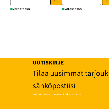
499,00 €.
425,00 €.
489,00 €.
415,00 €
Varastossa
Varastossa
UUTISKIRJE
Tilaa uusimmat tarjouk
sähköpostiisi
Voit peruuttaa tilauksen koska tahansa.