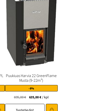
PL
Puukiuas Harvia 22 GreenFlame
Musta (9-22m³)
-8%
en
Alkuperäinen
Nykyinen
695,00
€
635,00
€
/ kpl
hinta
hinta
oli:
on:
Tuotetiedot