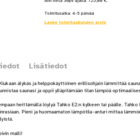
Alin hinta 30pv ajalta:
725,00
€
.
Toimitusaika:
4-5 päivää
Laske toimituskulujen arvio
tiedot
Lisätiedot
Kiukaan älykäs ja helppokäyttöinen erillisohjain lämmittää saun
unnistaa saunasi ja oppii ylläpitämään tilan lämpöä optimaalises
empaan heittämällä löylyä Tahko E2:n kylkeen tai päälle. Tahko 
kinrasiaan. Pieni ja huomaamaton lämpötila-anturi mittaa lämmö
lyistä.
ivin malli!