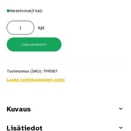
Varastossa
(3 kpl)
Saippuakori
Sideline
kpl
Musta
määrä
Lisää ostoskoriin
Tuotetunnus (SKU):
799587
Laske toimituskulujen arvio
Kuvaus
Lisätiedot