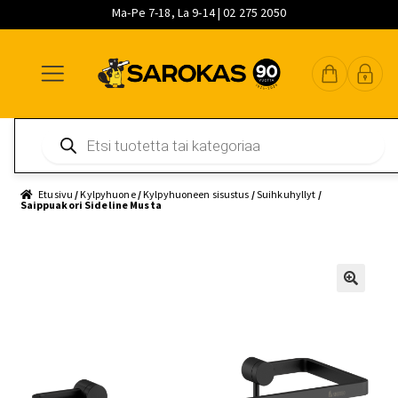
Ma-Pe 7-18, La 9-14 | 02 275 2050
Siirry
Siirry
Siirry
navigointiin
sisältöön
pääsisältöön
Products
search
Etusivu
/
Kylpyhuone
/
Kylpyhuoneen sisustus
/
Suihkuhyllyt
/
Saippuakori Sideline Musta