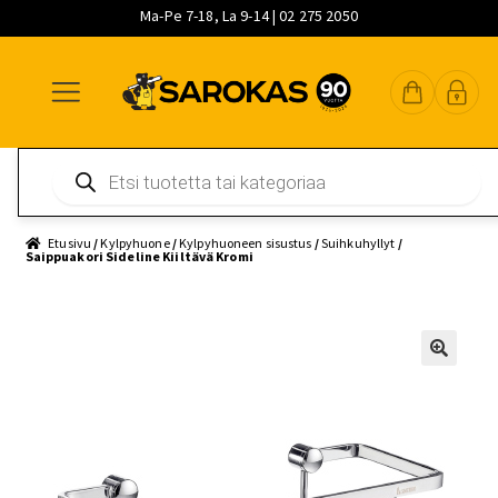
Ma-Pe 7-18, La 9-14 | 02 275 2050
Siirry
Siirry
Siirry
navigointiin
sisältöön
pääsisältöön
Products
search
Etusivu
/
Kylpyhuone
/
Kylpyhuoneen sisustus
/
Suihkuhyllyt
/
Saippuakori Sideline Kiiltävä Kromi