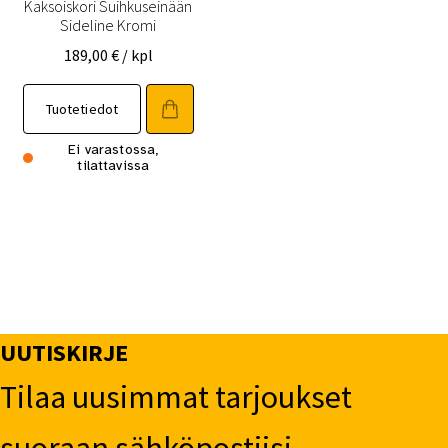
Kaksoiskori Suihkuseinään
Sideline Kromi
189,00
€
/ kpl
Tuotetiedot
Ei varastossa,
tilattavissa
UUTISKIRJE
Tilaa uusimmat tarjoukset
suoraan sähköpostiisi