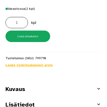
Varastossa
(2 kpl)
Saippuakori
Sideline
kpl
Kiiltävä
Kromi
määrä
Lisää ostoskoriin
Tuotetunnus (SKU):
799710
Laske toimituskulujen arvio
Kuvaus
Lisätiedot