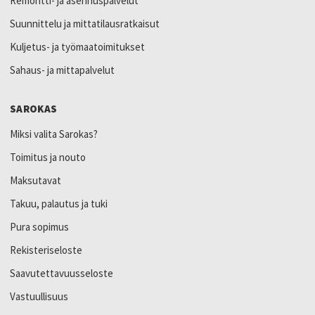
Remontti- ja asennuspalvelut
Suunnittelu ja mittatilausratkaisut
Kuljetus- ja työmaatoimitukset
Sahaus- ja mittapalvelut
SAROKAS
Miksi valita Sarokas?
Toimitus ja nouto
Maksutavat
Takuu, palautus ja tuki
Pura sopimus
Rekisteriseloste
Saavutettavuusseloste
Vastuullisuus