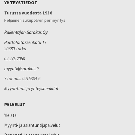
YHTEYSTIEDOT
Turussa vuodesta 1936
Neljännen sukupolven perheyritys
Rakentajan Sarokas Oy
Polttolaitoksenkatu 17
20380 Turku
02 275 2050
myynti@sarokas.fi
Y-tunnus: 0915304-6
Myyntitiimi ja yhteyshenkilöt
PALVELUT
Yleistä
Myynti- ja asiantuntijapalvelut