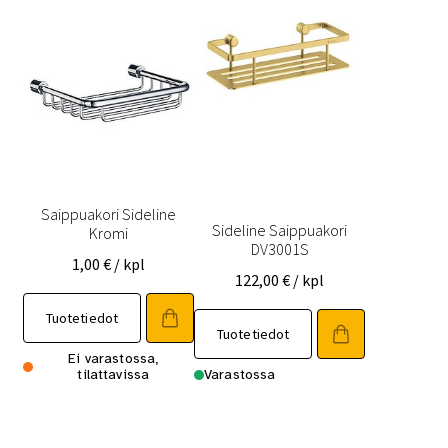
Saippuakori Sideline
Sideline Saippuakori
Kromi
DV3001S
1,00
€
/ kpl
122,00
€
/ kpl
Tuotetiedot
Tuotetiedot
Ei varastossa,
tilattavissa
Varastossa