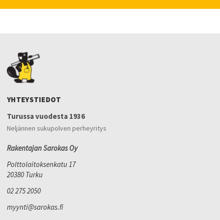
YHTEYSTIEDOT
Turussa vuodesta 1936
Neljännen sukupolven perheyritys
Rakentajan Sarokas Oy
Polttolaitoksenkatu 17
20380 Turku
02 275 2050
myynti@sarokas.fi