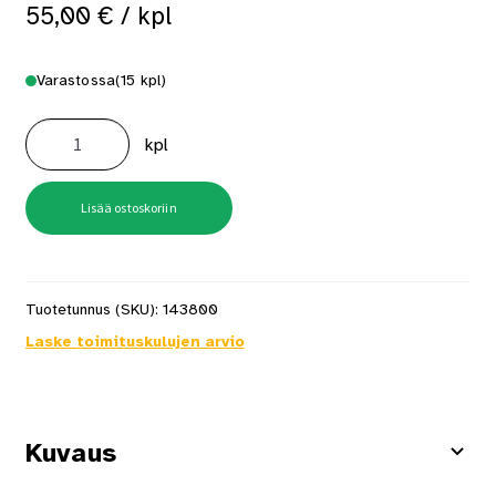
55,00
€
/ kpl
Varastossa
(15 kpl)
Sinkiläpistooli
Rapid
kpl
R
23E
määrä
Lisää ostoskoriin
Tuotetunnus (SKU):
143800
Laske toimituskulujen arvio
Kuvaus