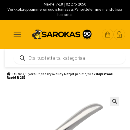
Ma-Pe 7-18 | 02 275 2050
Verkkokauppamme on uudistumassa. Pahoittelemme mahdollisia
häiriöitä.
Siirry
Siirry
Siirry
navigointiin
sisältöön
pääsisältöön
Products
search
Etusivu
/
Työkalut
/
Käsityökalut
/
Nitojat ja niitit
/ Sinkiläpistooli
Rapid R 23E