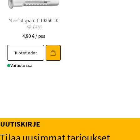
Yleistulppa YLT 10X60 10
kpl/pss
4,90
€
/ pss
Tuotetiedot
Varastossa
UUTISKIRJE
Tilaa uusimmat tarjoukset