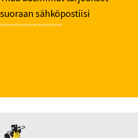
suoraan sähköpostiisi
Voit peruuttaa tilauksen koska tahansa.