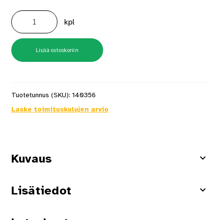
Solmukarmit
6/70
kpl
määrä
Lisää ostoskoriin
Tuotetunnus (SKU):
140356
Laske toimituskulujen arvio
Kuvaus
Lisätiedot