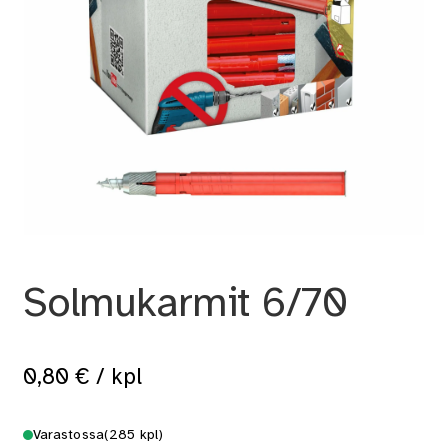
Solmukarmit 6/70
0,80
€
/ kpl
Varastossa
(285 kpl)