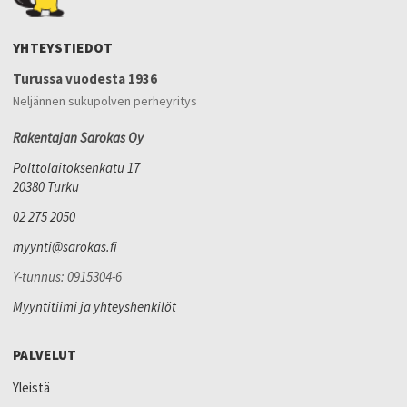
YHTEYSTIEDOT
Turussa vuodesta 1936
Neljännen sukupolven perheyritys
Rakentajan Sarokas Oy
Polttolaitoksenkatu 17
20380 Turku
02 275 2050
myynti@sarokas.fi
Y-tunnus: 0915304-6
Myyntitiimi ja yhteyshenkilöt
PALVELUT
Yleistä