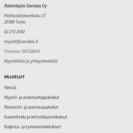
Rakentajan Sarokas Oy
Polttolaitoksenkatu 17
20380 Turku
02 275 2050
myynti@sarokas.fi
Y-tunnus: 0915304-6
Myyntitiimi ja yhteyshenkilöt
PALVELUT
Yleistä
Myynti- ja asiantuntijapalvelut
Remontti- ja asennuspalvelut
Suunnittelu ja mittatilausratkaisut
Kuljetus- ja työmaatoimitukset