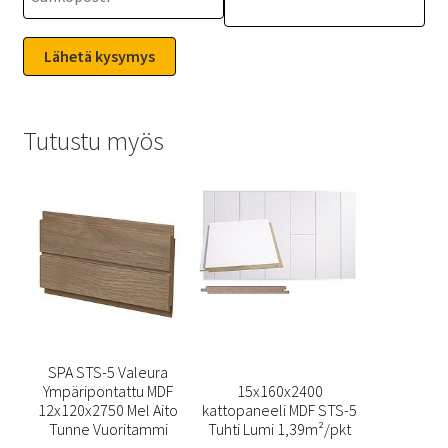
Tutustu myös
SPA STS-5 Valeura
Ympäripontattu MDF
15x160x2400
12x120x2750 Mel Aito
kattopaneeli MDF STS-5
Tunne Vuoritammi
Tuhti Lumi 1,39m²/pkt