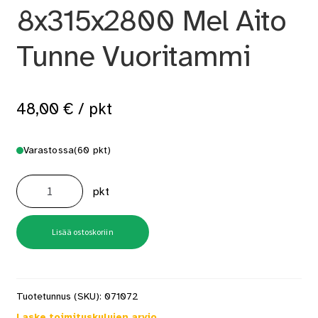
8x315x2800 Mel Aito
Tunne Vuoritammi
48,00
€
/ pkt
Varastossa
(60 pkt)
STS-
0
pkt
Ympäripontattu
MDF
8x315x2800
Mel
Aito
Lisää ostoskoriin
Tunne
Vuoritammi
määrä
Tuotetunnus (SKU):
071072
Laske toimituskulujen arvio