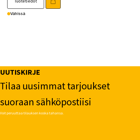
Tuotetiedot
Vähissä
UUTISKIRJE
Tilaa uusimmat tarjoukset
suoraan sähköpostiisi
Voit peruuttaa tilauksen koska tahansa.