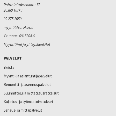
Polttolaitoksenkatu 17
20380 Turku
02 275 2050
myynti@sarokas.fi
Y-tunnus: 0915304-6
Myyntitiimi ja yhteyshenkilöt
PALVELUT
Yleistä
Myynti- ja asiantuntijapalvelut
Remontti- ja asennuspalvelut
Suunnittelu ja mittatilausratkaisut
Kuljetus- ja työmaatoimitukset
Sahaus- ja mittapalvelut