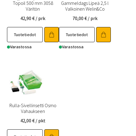
Topoil 500 mm 3058
Gammeldags Lipeä 2,5 l
Väritön
Valkoinen Welin&Co
42,90
€
/ prk
70,00
€
/ prk
Tuotetiedot
Tuotetiedot
Varastossa
Varastossa
Rulla-Sivellinsetti Osmo
Vahaukseen
42,00
€
/ pkt