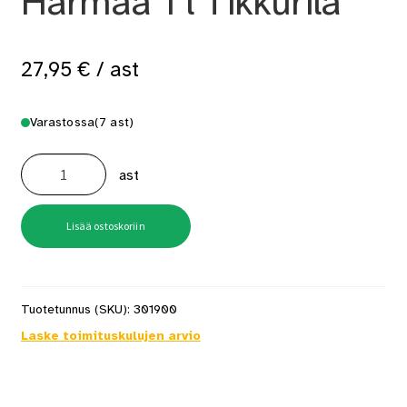
Harmaa 1 l Tikkurila
27,95
€
/ ast
Varastossa
(7 ast)
Supi
Saunavaha
ast
Harmaa
1
l
Tikkurila
määrä
Lisää ostoskoriin
Tuotetunnus (SKU):
301900
Laske toimituskulujen arvio