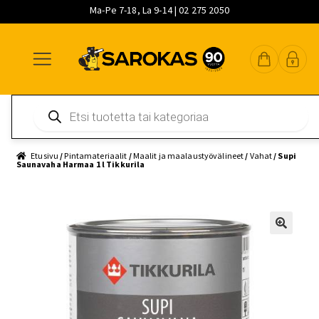
Ma-Pe 7-18, La 9-14 | 02 275 2050
Siirry
Siirry
Siirry
navigointiin
sisältöön
pääsisältöön
Products
search
Etusivu
/
Pintamateriaalit
/
Maalit ja maalaustyövälineet
/
Vahat
/ Supi
Saunavaha Harmaa 1 l Tikkurila