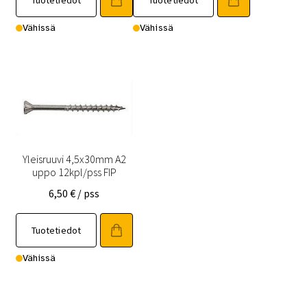
Vähissä
Vähissä
Yleisruuvi 4,5x30mm A2
uppo 12kpl/pss FIP
6,50
€
/ pss
Tuotetiedot
Vähissä