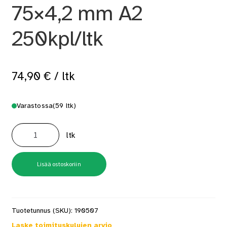
75×4,2 mm A2
250kpl/ltk
74,90
€
/ ltk
Varastossa
(59 ltk)
Terassiruuvi
Camo
ltk
75x4,2
mm
A2
250kpl/ltk
määrä
Lisää ostoskoriin
Tuotetunnus (SKU):
190507
Laske toimituskulujen arvio