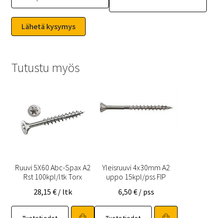
Tutustu myös
Ruuvi 5X60 Abc-Spax A2
Yleisruuvi 4x30mm A2
Rst 100kpl/ltk Torx
uppo 15kpl/pss FIP
28,15
€
/ ltk
6,50
€
/ pss
Tuotetiedot
Tuotetiedot