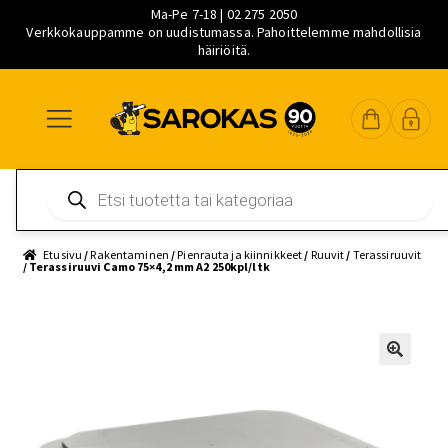
Ma-Pe 7-18 | 02 275 2050
Verkkokauppamme on uudistumassa. Pahoittelemme mahdollisia
häiriöitä.
Siirry
Siirry
Siirry
navigointiin
sisältöön
pääsisältöön
Products
search
Etusivu
/
Rakentaminen
/
Pienrauta ja kiinnikkeet
/
Ruuvit
/
Terassiruuvit
/ Terassiruuvi Camo 75×4,2 mm A2 250kpl/ltk