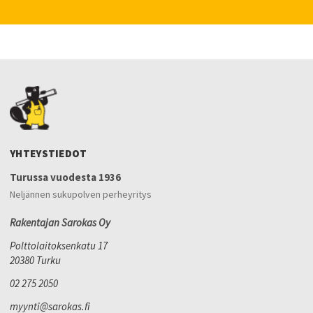
YHTEYSTIEDOT
Turussa vuodesta 1936
Neljännen sukupolven perheyritys
Rakentajan Sarokas Oy
Polttolaitoksenkatu 17
20380 Turku
02 275 2050
myynti@sarokas.fi