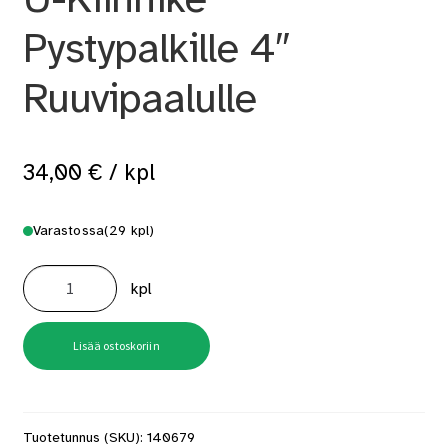
Pystypalkille 4″
Ruuvipaalulle
34,00
€
/ kpl
Varastossa
(29 kpl)
U-
Kiinnike
kpl
Pystypalkille
4"
Ruuvipaalulle
määrä
Lisää ostoskoriin
Tuotetunnus (SKU):
140679