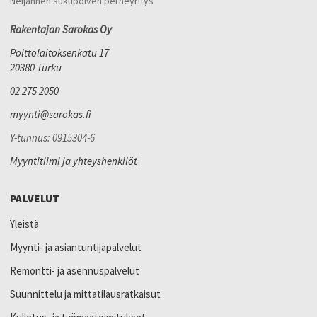
Neljännen sukupolven perheyritys
Rakentajan Sarokas Oy
Polttolaitoksenkatu 17
20380 Turku
02 275 2050
myynti@sarokas.fi
Y-tunnus: 0915304-6
Myyntitiimi ja yhteyshenkilöt
PALVELUT
Yleistä
Myynti- ja asiantuntijapalvelut
Remontti- ja asennuspalvelut
Suunnittelu ja mittatilausratkaisut