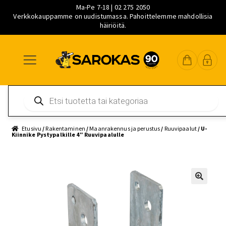
Ma-Pe 7-18 | 02 275 2050
Verkkokauppamme on uudistumassa. Pahoittelemme mahdollisia
häiriöitä.
Siirry
Siirry
Siirry
navigointiin
sisältöön
pääsisältöön
Products
search
Etusivu
/
Rakentaminen
/
Maanrakennus ja perustus
/
Ruuvipaalut
/ U-
Kiinnike Pystypalkille 4″ Ruuvipaalulle