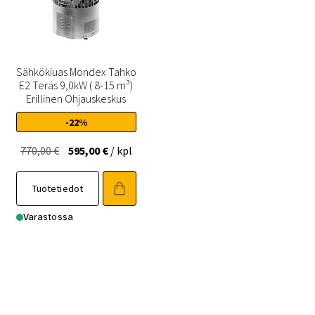
Sähkökiuas Mondex Tahko
E2 Teräs 9,0kW ( 8-15 m³)
Erillinen Ohjauskeskus
-22%
Alkuperäinen
Nykyinen
770,00
€
595,00
€
/ kpl
hinta
hinta
oli:
on:
Tuotetiedot
770,00 €.
595,00 €.
Varastossa