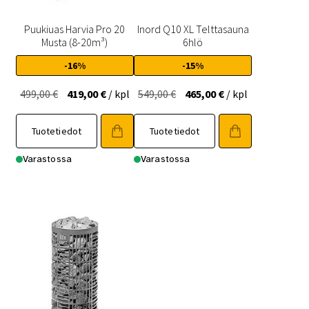
Puukiuas Harvia Pro 20
Inord Q10 XL Telttasauna
Musta (8-20m³)
6hlö
-16%
-15%
Alkuperäinen
Nykyinen
Alkuperäinen
Nykyinen
499,00
€
419,00
€
/ kpl
549,00
€
465,00
€
/ kpl
hinta
hinta
hinta
hinta
oli:
on:
oli:
on:
Tuotetiedot
Tuotetiedot
499,00 €.
419,00 €.
549,00 €.
465,00 €.
Varastossa
Varastossa