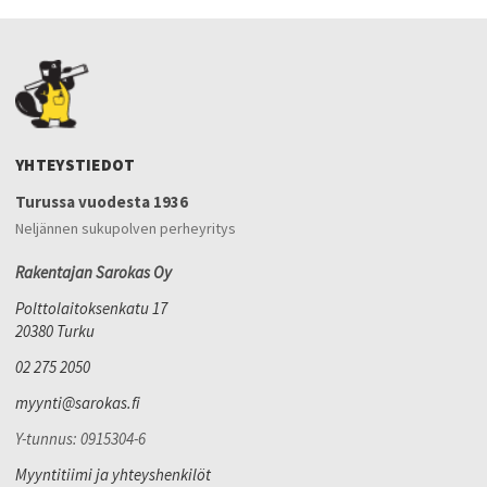
YHTEYSTIEDOT
Turussa vuodesta 1936
Neljännen sukupolven perheyritys
Rakentajan Sarokas Oy
Polttolaitoksenkatu 17
20380 Turku
02 275 2050
myynti@sarokas.fi
Y-tunnus: 0915304-6
Myyntitiimi ja yhteyshenkilöt