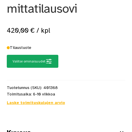
mittatilausovi
420,00
€
/ kpl
Tilaustuote
Valitse ominaisuudet
Tuotetunnus (SKU):
401368
Toimitusaika:
6-10 viikkoa
Laske toimituskulujen arvio