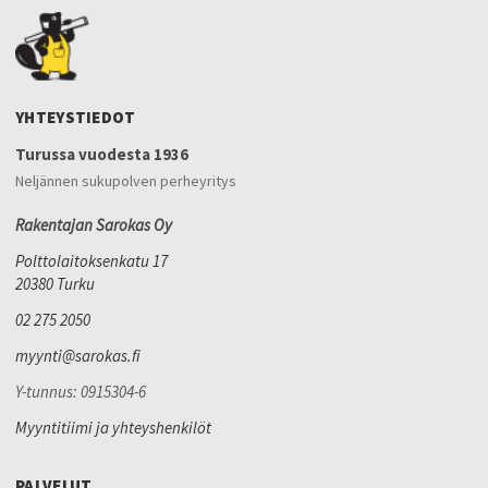
YHTEYSTIEDOT
Turussa vuodesta 1936
Neljännen sukupolven perheyritys
Rakentajan Sarokas Oy
Polttolaitoksenkatu 17
20380 Turku
02 275 2050
myynti@sarokas.fi
Y-tunnus: 0915304-6
Myyntitiimi ja yhteyshenkilöt
PALVELUT