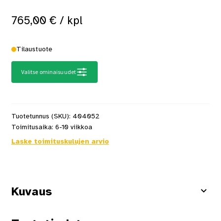
765,00
€
/ kpl
Tilaustuote
Valitse ominaisuudet
Tuotetunnus (SKU):
404052
Toimitusaika:
6-10 viikkoa
Laske toimituskulujen arvio
Kuvaus