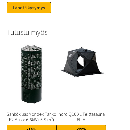
Tutustu myös
Sähkökiuas Mondex Tahko
Inord Q10 XL Telttasauna
E2 Musta 6,6kW ( 6-9 m³)
6hlö
-16%
-15%