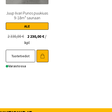
Juup Iivari Punos puukiuas
9-18m³ saunaan
ALE
Alkuperäinen
Nykyinen
2 330,00
€
2 230,00
€
/
hinta
hinta
kpl
oli:
on:
2
2
Tuotetiedot
330,00 €.
230,00 €.
Varastossa