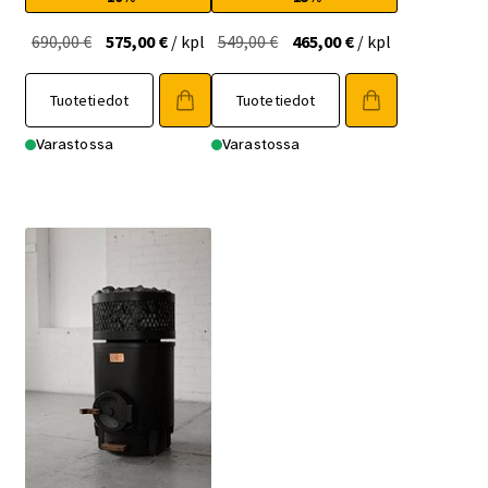
Alkuperäinen
Nykyinen
Alkuperäinen
Nykyinen
690,00
€
575,00
€
/ kpl
549,00
€
465,00
€
/ kpl
hinta
hinta
hinta
hinta
oli:
on:
oli:
on:
Tuotetiedot
Tuotetiedot
690,00 €.
575,00 €.
549,00 €.
465,00 €.
Varastossa
Varastossa