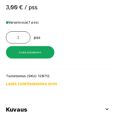
3,00
€
/ pss
Varastossa
(7 pss)
Uraruuvi
M4X25mm
pss
FIP
Zn
Din84
20
kpl/pss
Lisää ostoskoriin
määrä
Tuotetunnus (SKU):
120712
Laske toimituskulujen arvio
Kuvaus