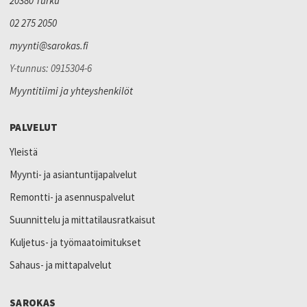
20380 Turku
02 275 2050
myynti@sarokas.fi
Y-tunnus: 0915304-6
Myyntitiimi ja yhteyshenkilöt
PALVELUT
Yleistä
Myynti- ja asiantuntijapalvelut
Remontti- ja asennuspalvelut
Suunnittelu ja mittatilausratkaisut
Kuljetus- ja työmaatoimitukset
Sahaus- ja mittapalvelut
SAROKAS