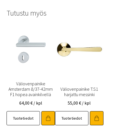
Tutustu myös
Väliovenpainike
Amsterdam 8/37-42mm
Väliovenpainike T.S1
F1 hopea avainkilvellä
harjattu messinki
64,00
€
/ kpl
55,00
€
/ kpl
Tuotetiedot
Tuotetiedot