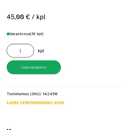
45,00
€
/ kpl
Varastossa
(16 kpl)
Väliovenpainike
New
kpl
York
Musta
määrä
Lisää ostoskoriin
Tuotetunnus (SKU):
142450
Laske toimituskulujen arvio