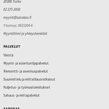
20380 Turku
02 275 2050
myynti@sarokas.fi
Y-tunnus: 0915304-6
Myyntitiimi ja yhteyshenkilöt
PALVELUT
Yleistä
Myynti- ja asiantuntijapalvelut
Remontti- ja asennuspalvelut
Suunnittelu ja mittatilausratkaisut
Kuljetus- ja työmaatoimitukset
Sahaus- ja mittapalvelut
SAROKAS