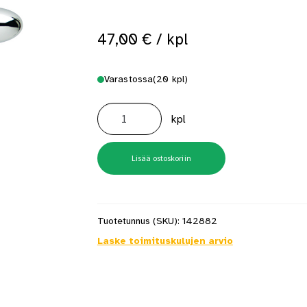
 saat saunan puupinnat taas siisteiksi
Usein kysytyt kysymykset 
47,00
€
/ kpl
Varastossa
(20 kpl)
Väliovenpainike
Verona
kpl
37-
42mm
F49-
R
kromattu
Lisää ostoskoriin
avainkilvellä
määrä
Tuotetunnus (SKU):
142882
Laske toimituskulujen arvio