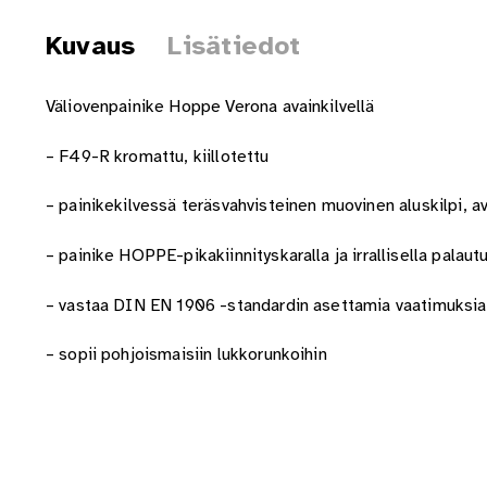
Kuvaus
Lisätiedot
Väliovenpainike Hoppe Verona avainkilvellä
– F49-R kromattu, kiillotettu
– painikekilvessä teräsvahvisteinen muovinen aluskilpi, a
– painike HOPPE-pikakiinnityskaralla ja irrallisella palautus
– vastaa DIN EN 1906 -standardin asettamia vaatimuksia
– sopii pohjoismaisiin lukkorunkoihin