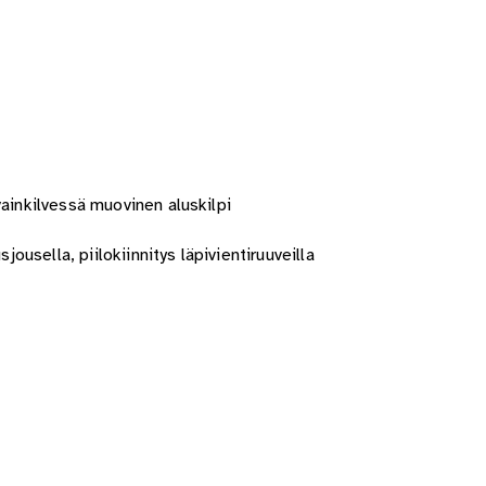
vainkilvessä muovinen aluskilpi
jousella, piilokiinnitys läpivientiruuveilla