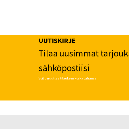
UUTISKIRJE
Tilaa uusimmat tarjouk
sähköpostiisi
Voit peruuttaa tilauksen koska tahansa.