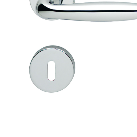
Toimitustavat- ja kulut
Tummuneet tai kuivat lauteet? Näin