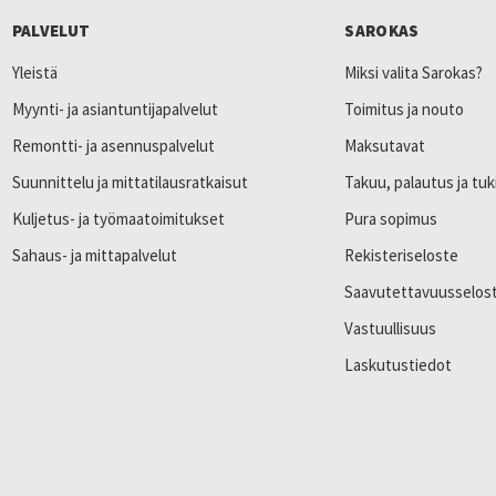
PALVELUT
SAROKAS
Yleistä
Miksi valita Sarokas?
Myynti- ja asiantuntijapalvelut
Toimitus ja nouto
Remontti- ja asennuspalvelut
Maksutavat
Suunnittelu ja mittatilausratkaisut
Takuu, palautus ja tuk
Kuljetus- ja työmaatoimitukset
Pura sopimus
Sahaus- ja mittapalvelut
Rekisteriseloste
Saavutettavuusselos
Vastuullisuus
Laskutustiedot