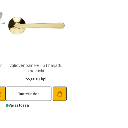
en
Väliovenpainike T.S1 harjattu
messinki
55,00
€
/ kpl
Tuotetiedot
Varastossa