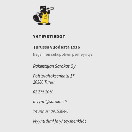
YHTEYSTIEDOT
Turussa vuodesta 1936
Neljännen sukupolven perheyritys
Rakentajan Sarokas Oy
Polttolaitoksenkatu 17
20380 Turku
02 275 2050
myynti@sarokas.fi
Y-tunnus: 0915304-6
Myyntitiimi ja yhteyshenkilöt