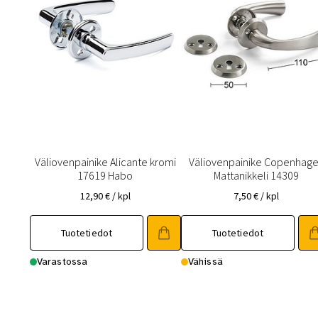
Väliovenpainike Alicante kromi
Väliovenpainike Copenhag
17619 Habo
Mattanikkeli 14309
12,90
€
/ kpl
7,50
€
/ kpl
Tuotetiedot
Tuotetiedot
Varastossa
Vähissä