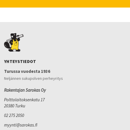
YHTEYSTIEDOT
Turussa vuodesta 1936
Neljännen sukupolven perheyritys
Rakentajan Sarokas Oy
Polttolaitoksenkatu 17
20380 Turku
02 275 2050
myynti@sarokas.fi