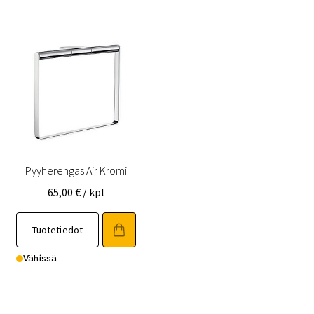
Pyyherengas Air Kromi
65,00
€
/ kpl
Tuotetiedot
Vähissä