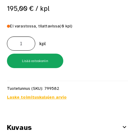
195,00
€
/ kpl
Ei varastossa, tilattavissa
(0 kpl)
Wc-
Paperi-/Harjateline
kpl
Outline
Kromi
määrä
Lisää ostoskoriin
Tuotetunnus (SKU):
799582
Laske toimituskulujen arvio
Kuvaus