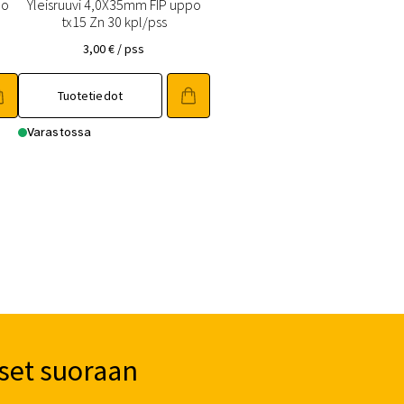
po
Yleisruuvi 4,0X35mm FIP uppo
tx15 Zn 30 kpl/pss
3,00
€
/ pss
Tuotetiedot
Varastossa
set suoraan