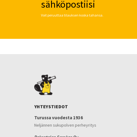
sähköpostiisi
Voit peruuttaa tilauksen koska tahansa.
YHTEYSTIEDOT
Turussa vuodesta 1936
Neljännen sukupolven perheyritys