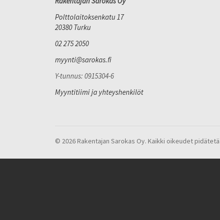
Rakentajan Sarokas Oy
Polttolaitoksenkatu 17
20380 Turku
02 275 2050
myynti@sarokas.fi
Y-tunnus: 0915304-6
Myyntitiimi ja yhteyshenkilöt
© 2026 Rakentajan Sarokas Oy. Kaikki oikeudet pidätetä