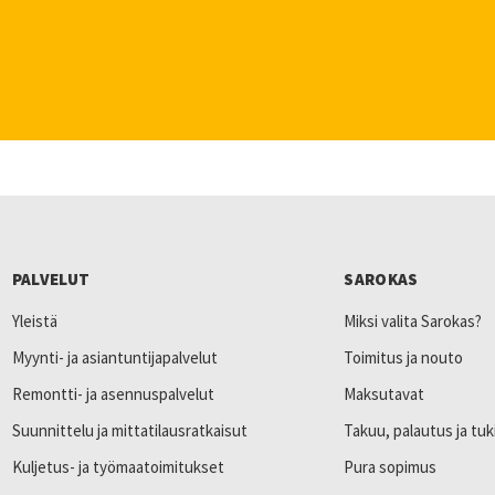
PALVELUT
SAROKAS
Yleistä
Miksi valita Sarokas?
Myynti- ja asiantuntijapalvelut
Toimitus ja nouto
Remontti- ja asennuspalvelut
Maksutavat
Suunnittelu ja mittatilausratkaisut
Takuu, palautus ja tuk
Kuljetus- ja työmaatoimitukset
Pura sopimus