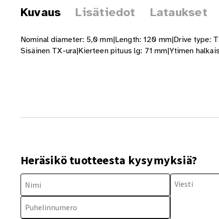
Kuvaus
Lisätiedot
Lataukset
Nominal diameter: 5,0 mm|Length: 120 mm|Drive type: T
Sisäinen TX-ura|Kierteen pituus lg: 71 mm|Ytimen halka
Heräsikö tuotteesta kysymyksiä?