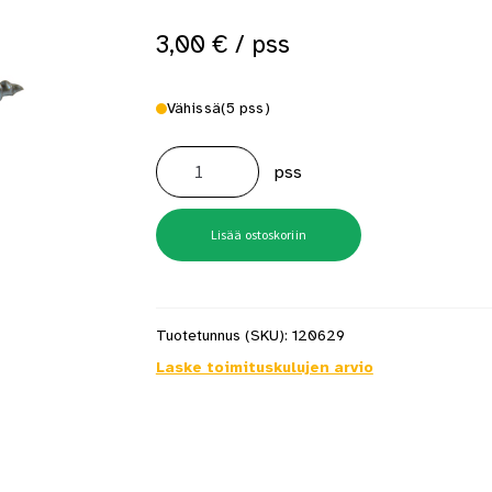
3,00
€
/ pss
Vähissä
(5 pss)
Yleisruuvi
5,0X120mm
pss
FIP
uppo
tx25
Zn
10
Lisää ostoskoriin
kpl/pss
määrä
Tuotetunnus (SKU):
120629
Laske toimituskulujen arvio