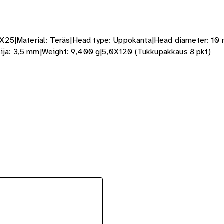
X25|Material: Teräs|Head type: Uppokanta|Head diameter: 10 
isija: 3,5 mm|Weight: 9,400 g|5,0X120 (Tukkupakkaus 8 pkt)