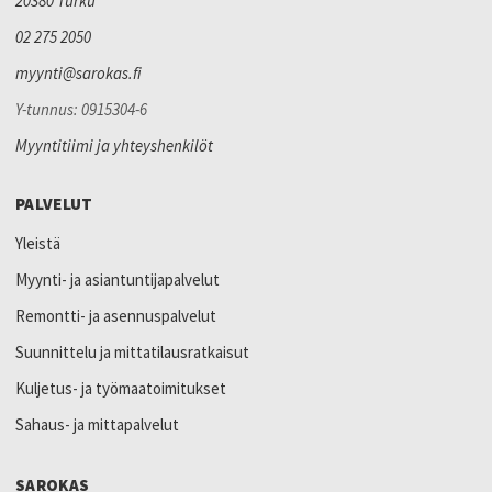
20380 Turku
02 275 2050
myynti@sarokas.fi
Y-tunnus: 0915304-6
Myyntitiimi ja yhteyshenkilöt
PALVELUT
Yleistä
Myynti- ja asiantuntijapalvelut
Remontti- ja asennuspalvelut
Suunnittelu ja mittatilausratkaisut
Kuljetus- ja työmaatoimitukset
Sahaus- ja mittapalvelut
SAROKAS