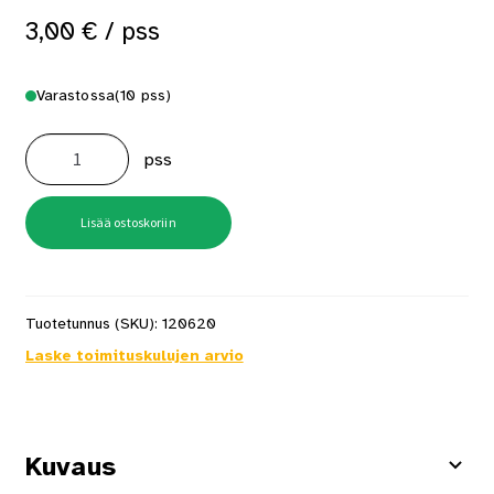
3,00
€
/ pss
Varastossa
(10 pss)
Yleisruuvi
5,0X35mm
pss
FIP
uppo
tx25
Zn
20
Lisää ostoskoriin
kpl/pss
määrä
Tuotetunnus (SKU):
120620
Laske toimituskulujen arvio
Kuvaus