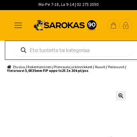
Ma-Pe 7-18, La 9-14 | 02 275 2050
Siirry
Siirry
Siirry
navigointiin
sisältöön
pääsisältöön
Products
search
Etusivu
/
Rakentaminen
/
Pienrauta ja kiinnikkeet
/
Ruuvit
/
Yleisruuvit
/
Yleisruuvi 5,0X35mm FIP uppo tx25 Zn 20 kpl/pss