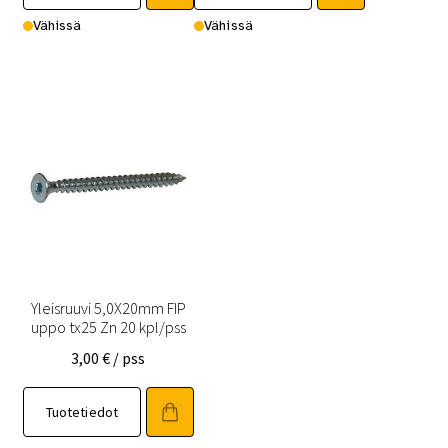
Vähissä
Vähissä
Yleisruuvi 5,0X20mm FIP
uppo tx25 Zn 20 kpl/pss
3,00
€
/ pss
Tuotetiedot