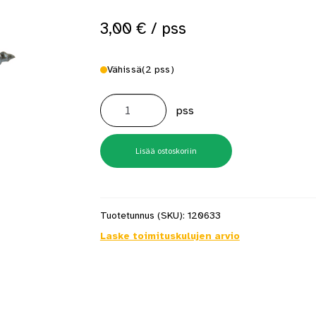
3,00
€
/ pss
Vähissä
(2 pss)
Yleisruuvi
6,0X80mm
pss
FIP
uppo
tx25
Zn
10
Lisää ostoskoriin
kpl/pss
määrä
Tuotetunnus (SKU):
120633
Laske toimituskulujen arvio