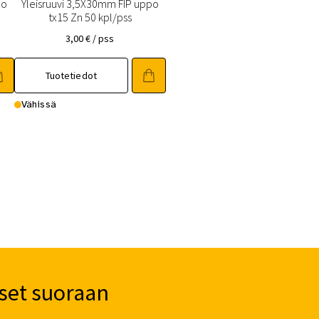
po
Yleisruuvi 3,5X30mm FIP uppo
tx15 Zn 50 kpl/pss
3,00
€
/ pss
Tuotetiedot
Vähissä
set suoraan