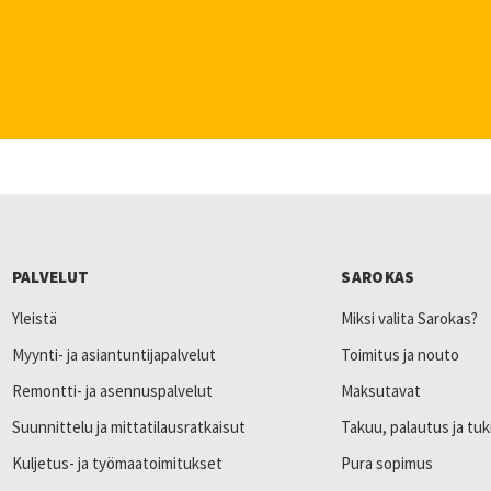
PALVELUT
SAROKAS
Yleistä
Miksi valita Sarokas?
Myynti- ja asiantuntijapalvelut
Toimitus ja nouto
Remontti- ja asennuspalvelut
Maksutavat
Suunnittelu ja mittatilausratkaisut
Takuu, palautus ja tuk
Kuljetus- ja työmaatoimitukset
Pura sopimus