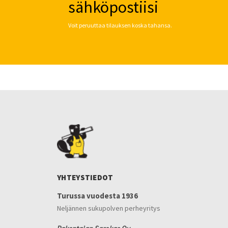
sähköpostiisi
Voit peruuttaa tilauksen koska tahansa.
YHTEYSTIEDOT
Turussa vuodesta 1936
Neljännen sukupolven perheyritys