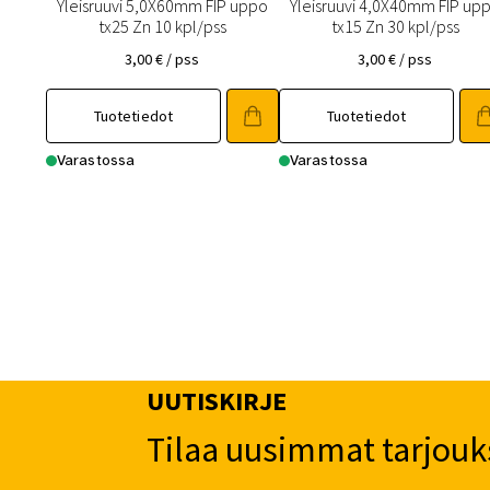
Yleisruuvi 5,0X60mm FIP uppo
Yleisruuvi 4,0X40mm FIP up
tx25 Zn 10 kpl/pss
tx15 Zn 30 kpl/pss
3,00
€
/ pss
3,00
€
/ pss
Tuotetiedot
Tuotetiedot
Varastossa
Varastossa
UUTISKIRJE
Tilaa uusimmat tarjouk