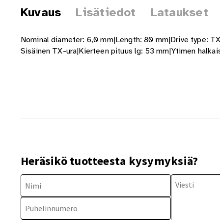
Kuvaus
Lisätiedot
Lataukset
Nominal diameter: 6,0 mm|Length: 80 mm|Drive type: TX
Sisäinen TX-ura|Kierteen pituus lg: 53 mm|Ytimen halka
Heräsikö tuotteesta kysymyksiä?