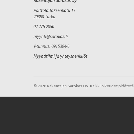
Rakentajan Sarokas Oy
Polttolaitoksenkatu 17
20380 Turku
02 275 2050
myynti@sarokas.fi
Y-tunnus: 0915304-6
Myyntitiimi ja yhteyshenkilöt
© 2026 Rakentajan Sarokas Oy. Kaikki oikeudet pidätetä