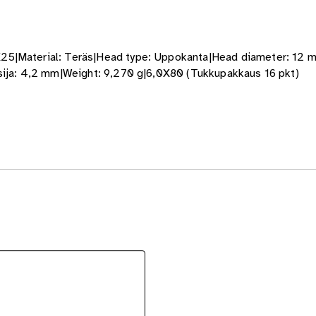
25|Material: Teräs|Head type: Uppokanta|Head diameter: 12 m
isija: 4,2 mm|Weight: 9,270 g|6,0X80 (Tukkupakkaus 16 pkt)