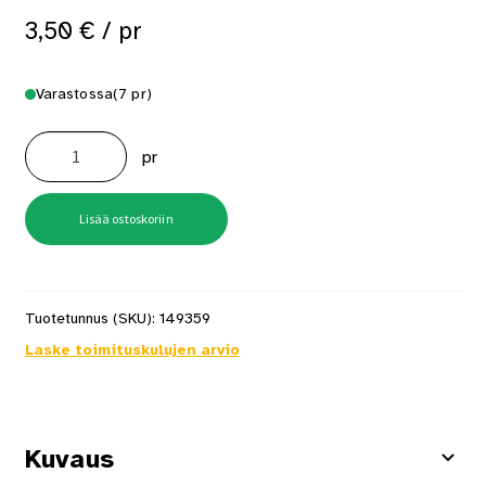
3,50
€
/ pr
Varastossa
(7 pr)
Asentajan
käsine
pr
1050
Target
Musta
koko
8
Lisää ostoskoriin
määrä
Tuotetunnus (SKU):
149359
Laske toimituskulujen arvio
Kuvaus