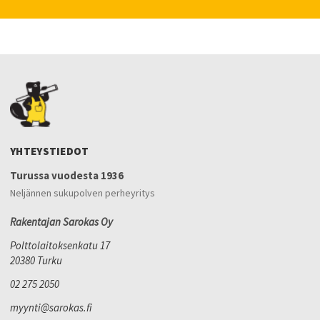
YHTEYSTIEDOT
Turussa vuodesta 1936
Neljännen sukupolven perheyritys
Rakentajan Sarokas Oy
Polttolaitoksenkatu 17
20380 Turku
02 275 2050
myynti@sarokas.fi