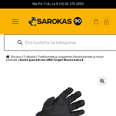
Ma-Pe 7-18, La 9-14 | 02 275 2050
Siirry
Siirry
Siirry
navigointiin
sisältöön
pääsisältöön
Products
search
Etusivu
/
Työkalut
/
Työkäsineet ja suojaimet
/
Kesäkäsineet ja muut
käsineet
/ Asentajan käsine 1050 Target Musta koko 8