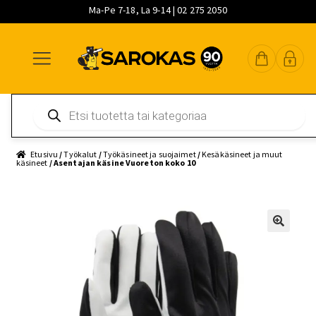
Ma-Pe 7-18, La 9-14 | 02 275 2050
Siirry
Siirry
Siirry
navigointiin
sisältöön
pääsisältöön
Products
search
Etusivu
/
Työkalut
/
Työkäsineet ja suojaimet
/
Kesäkäsineet ja muut
käsineet
/ Asentajan käsine Vuoreton koko 10