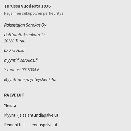
Turussa vuodesta 1936
Neljännen sukupolven perheyritys
Rakentajan Sarokas Oy
Polttolaitoksenkatu 17
20380 Turku
02 275 2050
myynti@sarokas.fi
Y-tunnus: 0915304-6
Myyntitiimi ja yhteyshenkilöt
PALVELUT
Yleistä
Myynti- ja asiantuntijapalvelut
Remontti- ja asennuspalvelut