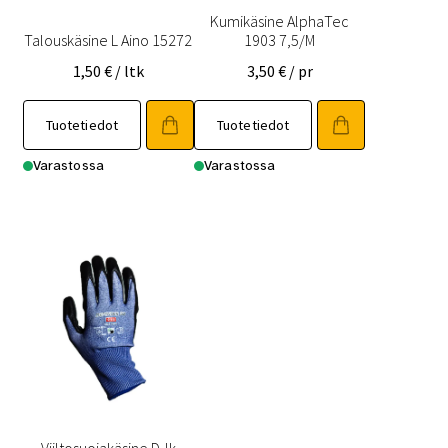
Kumikäsine AlphaTec
Talouskäsine L Aino 15272
1903 7,5/M
1,50
€
/ ltk
3,50
€
/ pr
Tuotetiedot
Tuotetiedot
Varastossa
Varastossa
Viiltosuojakäsine D-lk