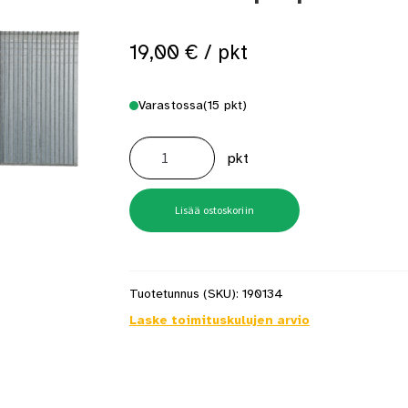
 saat saunan puupinnat taas siisteiksi
Usein kysytyt kysymykset 
19,00
€
/ pkt
Varastossa
(15 pkt)
AX17EAAP
38mm
pkt
viimeistelynaula
5000
kpl/pkt
määrä
Lisää ostoskoriin
Tuotetunnus (SKU):
190134
Laske toimituskulujen arvio