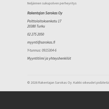
Neljännen sukupolven perheyritys
Rakentajan Sarokas Oy
Polttolaitoksenkatu 17
20380 Turku
02 275 2050
myynti@sarokas.fi
Y-tunnus: 0915304-6
Myyntitiimi ja yhteyshenkilöt
© 2026 Rakentajan Sarokas Oy. Kaikki oikeudet pidätetä