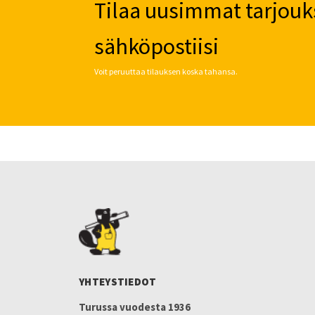
Tilaa uusimmat tarjouk
sähköpostiisi
Voit peruuttaa tilauksen koska tahansa.
YHTEYSTIEDOT
Turussa vuodesta 1936