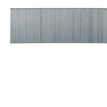
Toimitustavat- ja kulut
Tummuneet tai kuivat lauteet? Näin