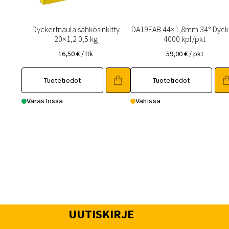
Dyckertnaula sähkösinkitty
DA19EAB 44×1,8mm 34° Dyck
20×1,2 0,5 kg
4000 kpl/pkt
16,50
€
/ ltk
59,00
€
/ pkt
Tuotetiedot
Tuotetiedot
Varastossa
Vähissä
UUTISKIRJE